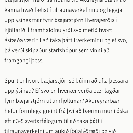
kanna hvað fælist í tilraunaverkefninu og leggja
upplýsingarnar fyrir bæjarstjórn Hveragerðis í
kjölfarið. Í framhaldinu yrði svo metið hvort
ástæða væri til að taka þátt í verkefninu og ef svo,
þá verði skipaður starfshópur sem vinni að
framgangi þess.
Spurt er hvort bæjarstjóri sé búinn að afla þessara
upplýsinga? Ef svo er, hvenær verða þær lagðar
fyrir bæjarstjórn til umfjöllunar? Akureyrarbær
hefur formlega greint frá því að bærinn muni óska
eftir 3-5 sveitarfélögum til að taka þátt í
tilraunaverkefni um aukið íbúalýðræði og við