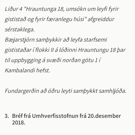
Liður 4 "Hrauntunga 18, umsókn um leyfi fyrir
gististað og fyrir færanlegu húsi" afgreiddur
sérstaklega.
Bæjarstjórn samþykkir að leyfa starfsemi
gististaðar í flokki II á lóðinni Hrauntungu 18 þar
til uppbygging á svæði norðan götu 1 í
Kambalandi hefst.
Fundargerðin að öðru leyti samþykkt samhljóða.
3.
Bréf frá Umhverfisstofnun frá 20.desember
2018.