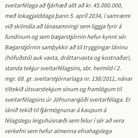
sveitarfélaga að fjárhæð allt að kr. 45.000.000,
með lokagjalddaga þann 5. apríl 2034, í samræmi
við skilmála að lánasamningi sem liggja fyrir á
fundinum og sem bæjarstjórnin hefur kynnt sér.
Bæjarstjórnin samþykkir að til tryggingar láninu
(höfuðstól auk vaxta, dráttarvaxta og kostnaðar),
standa tekjur sveitarfélagsins, sbr. heimild í 2.
mgr. 68. gr. sveitarstjórnarlaga nr. 138/2011, nánar
tiltekið útsvarstekjum sínum og framlögum til
sveitarfélagsins úr Jöfnunarsjóði sveitarfélaga. Er
lánið tekið til fjármögnunar á kaupum á
félagslegu leiguhúsnæði sem felur í sér að vera
verkefni sem hefur almenna efnahagslega