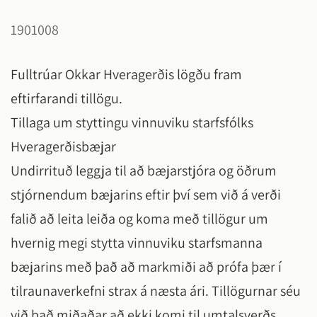
1901008
Fulltrúar Okkar Hveragerðis lögðu fram
eftirfarandi tillögu.
Tillaga um styttingu vinnuviku starfsfólks
Hveragerðisbæjar
Undirrituð leggja til að bæjarstjóra og öðrum
stjórnendum bæjarins eftir því sem við á verði
falið að leita leiða og koma með tillögur um
hvernig megi stytta vinnuviku starfsmanna
bæjarins með það að markmiði að prófa þær í
tilraunaverkefni strax á næsta ári. Tillögurnar séu
við það miðaðar að ekki komi til umtalsverðs