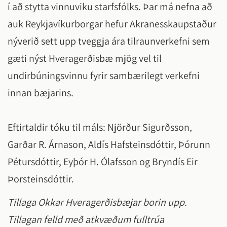
í að stytta vinnuviku starfsfólks. Þar má nefna að
auk Reykjavíkurborgar hefur Akranesskaupstaður
nýverið sett upp tveggja ára tilraunverkefni sem
gæti nýst Hveragerðisbæ mjög vel til
undirbúningsvinnu fyrir sambærilegt verkefni
innan bæjarins.
Eftirtaldir tóku til máls: Njörður Sigurðsson,
Garðar R. Árnason, Aldís Hafsteinsdóttir, Þórunn
Pétursdóttir, Eyþór H. Ólafsson og Bryndís Eir
Þorsteinsdóttir.
Tillaga Okkar Hveragerðisbæjar borin upp.
Tillagan felld með atkvæðum fulltrúa