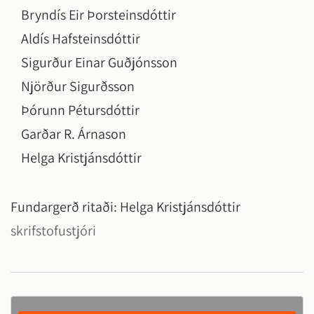
Bryndís Eir Þorsteinsdóttir
Aldís Hafsteinsdóttir
Sigurður Einar Guðjónsson
Njörður Sigurðsson
Þórunn Pétursdóttir
Garðar R. Árnason
Helga Kristjánsdóttir
Fundargerð ritaði:
Helga Kristjánsdóttir
skrifstofustjóri