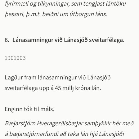
fyrirmæli og tilkynningar, sem tengjast lántöku
þessari, þ.m.t. beiðni um útborgun láns.
6.
Lánasamningur við Lánasjóð sveitarfélaga.
1901003
Lagður fram lánasamningur við Lánasjóð
sveitarfélaga upp á 45 millj króna lán.
Enginn tók til máls.
Bæjarstjórn Hveragerðisbæjar samþykkir hér með
á bæjarstjórnarfundi að taka lán hjá Lánasjóði