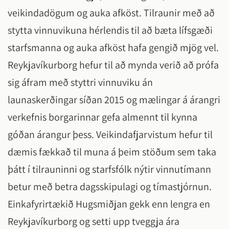
veikindadögum og auka afköst. Tilraunir með að
stytta vinnuvikuna hérlendis til að bæta lífsgæði
starfsmanna og auka afköst hafa gengið mjög vel.
Reykjavíkurborg hefur til að mynda verið að prófa
sig áfram með styttri vinnuviku án
launaskerðingar síðan 2015 og mælingar á árangri
verkefnis borgarinnar gefa almennt til kynna
góðan árangur þess. Veikindafjarvistum hefur til
dæmis fækkað til muna á þeim stöðum sem taka
þátt í tilrauninni og starfsfólk nýtir vinnutímann
betur með betra dagsskipulagi og tímastjórnun.
Einkafyrirtækið Hugsmiðjan gekk enn lengra en
Reykjavíkurborg og setti upp tveggja ára