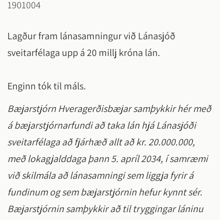
1901004
Lagður fram lánasamningur við Lánasjóð
sveitarfélaga upp á 20 millj króna lán.
Enginn tók til máls.
Bæjarstjórn Hveragerðisbæjar samþykkir hér með
á bæjarstjórnarfundi að taka lán hjá Lánasjóði
sveitarfélaga að fjárhæð allt að kr. 20.000.000,
með lokagjalddaga þann 5. apríl 2034, í samræmi
við skilmála að lánasamningi sem liggja fyrir á
fundinum og sem bæjarstjórnin hefur kynnt sér.
Bæjarstjórnin samþykkir að til tryggingar láninu