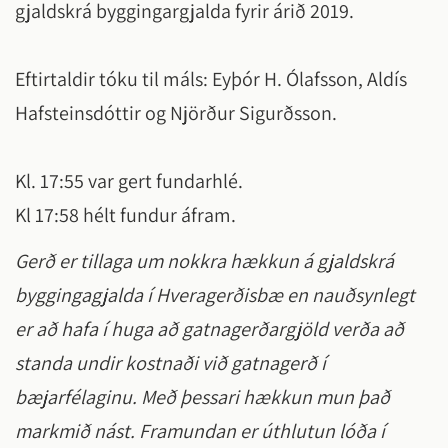
gjaldskrá byggingargjalda fyrir árið 2019.
Eftirtaldir tóku til máls: Eyþór H. Ólafsson, Aldís
Hafsteinsdóttir og Njörður Sigurðsson.
Kl. 17:55 var gert fundarhlé.
Kl 17:58 hélt fundur áfram.
Gerð er tillaga um nokkra hækkun á gjaldskrá
byggingagjalda í Hveragerðisbæ en nauðsynlegt
er að hafa í huga að gatnagerðargjöld verða að
standa undir kostnaði við gatnagerð í
bæjarfélaginu. Með þessari hækkun mun það
markmið nást. Framundan er úthlutun lóða í