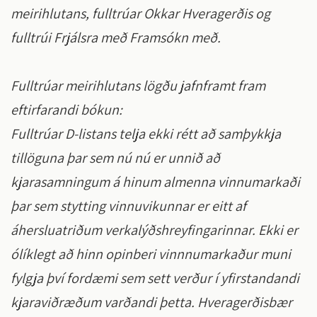
meirihlutans, fulltrúar Okkar Hveragerðis og
fulltrúi Frjálsra með Framsókn með.
Fulltrúar meirihlutans lögðu jafnframt fram
eftirfarandi bókun:
Fulltrúar D-listans telja ekki rétt að samþykkja
tillöguna þar sem nú nú er unnið að
kjarasamningum á hinum almenna vinnumarkaði
þar sem stytting vinnuvikunnar er eitt af
áhersluatriðum verkalýðshreyfingarinnar. Ekki er
ólíklegt að hinn opinberi vinnnumarkaður muni
fylgja því fordæmi sem sett verður í yfirstandandi
kjaraviðræðum varðandi þetta. Hveragerðisbær