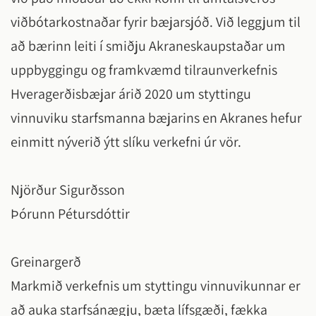
viðbótarkostnaðar fyrir bæjarsjóð. Við leggjum til
að bærinn leiti í smiðju Akraneskaupstaðar um
uppbyggingu og framkvæmd tilraunverkefnis
Hveragerðisbæjar árið 2020 um styttingu
vinnuviku starfsmanna bæjarins en Akranes hefur
einmitt nýverið ýtt slíku verkefni úr vör.
Njörður Sigurðsson
Þórunn Pétursdóttir
Greinargerð
Markmið verkefnis um styttingu vinnuvikunnar er
að auka starfsánægju, bæta lífsgæði, fækka