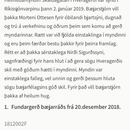
Ríkissjónvarpinu þann 2. janúar 2019. Bæjarstjórn vill
þakka Morteni Ottesen fyrir óbilandi bjartsýni, dugnað
og trú á verkefninu og öðrum þeim sem komu að gerð
myndarinnar. Rætt var við fjölda einstaklinga í myndinni
og eru þeim færðar bestu þakkir fyrir þeirra framlag.
Rétt er að þakka sérstaklega Nirði Sigurðssyni,
sagnfræðingi fyrir hans hlut í að gera sögu Hveragerðis
skil með góðum hætti í myndinni. Myndin var
einstaklega falleg, vel unnin og gerði þessum hluta
sögu bæjarfélagsins góð skil. Fyrir það vill bæjarstjórn
þakka af heilum hug.
1.
Fundargerð bæjarráðs frá 20.desember 2018.
1812002F