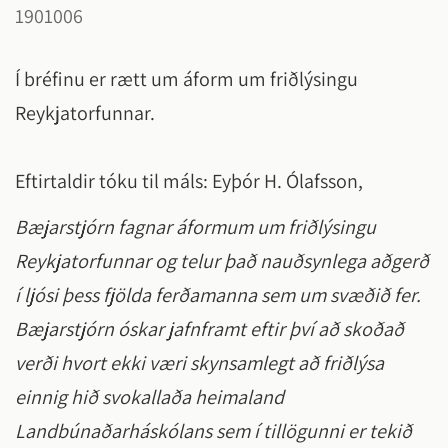
1901006
Í bréfinu er rætt um áform um friðlýsingu
Reykjatorfunnar.
Eftirtaldir tóku til máls: Eyþór H. Ólafsson,
Bæjarstjórn fagnar áformum um friðlýsingu
Reykjatorfunnar og telur það nauðsynlega aðgerð
í ljósi þess fjölda ferðamanna sem um svæðið fer.
Bæjarstjórn óskar jafnframt eftir því að skoðað
verði hvort ekki væri skynsamlegt að friðlýsa
einnig hið svokallaða heimaland
Landbúnaðarháskólans sem í tillögunni er tekið