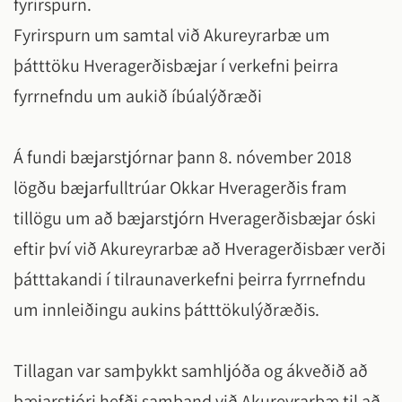
fyrirspurn.
Fyrirspurn um samtal við Akureyrarbæ um
þátttöku Hveragerðisbæjar í verkefni þeirra
fyrrnefndu um aukið íbúalýðræði
Á fundi bæjarstjórnar þann 8. nóvember 2018
lögðu bæjarfulltrúar Okkar Hveragerðis fram
tillögu um að bæjarstjórn Hveragerðisbæjar óski
eftir því við Akureyrarbæ að Hveragerðisbær verði
þátttakandi í tilraunaverkefni þeirra fyrrnefndu
um innleiðingu aukins þátttökulýðræðis.
Tillagan var samþykkt samhljóða og ákveðið að
bæjarstjóri hefði samband við Akureyrarbæ til að