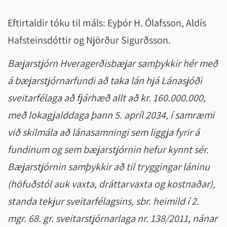
Eftirtaldir tóku til máls: Eyþór H. Ólafsson, Aldís
Hafsteinsdóttir og Njörður Sigurðsson.
Bæjarstjórn Hveragerðisbæjar samþykkir hér með
á bæjarstjórnarfundi að taka lán hjá Lánasjóði
sveitarfélaga að fjárhæð allt að kr. 160.000.000,
með lokagjalddaga þann 5. apríl 2034, í samræmi
við skilmála að lánasamningi sem liggja fyrir á
fundinum og sem bæjarstjórnin hefur kynnt sér.
Bæjarstjórnin samþykkir að til tryggingar láninu
(höfuðstól auk vaxta, dráttarvaxta og kostnaðar),
standa tekjur sveitarfélagsins, sbr. heimild í 2.
mgr. 68. gr. sveitarstjórnarlaga nr. 138/2011, nánar