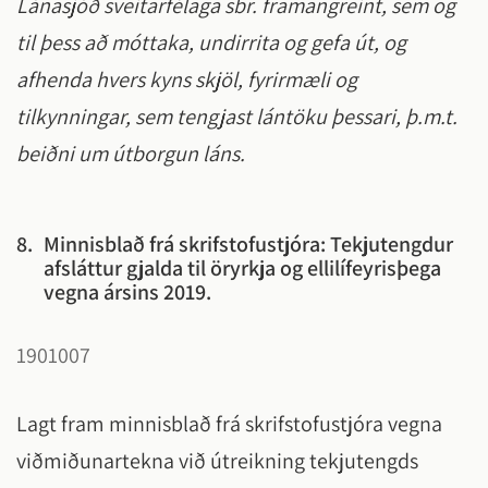
Lánasjóð sveitarfélaga sbr. framangreint, sem og
til þess að móttaka, undirrita og gefa út, og
afhenda hvers kyns skjöl, fyrirmæli og
tilkynningar, sem tengjast lántöku þessari, þ.m.t.
beiðni um útborgun láns.
8.
Minnisblað frá skrifstofustjóra: Tekjutengdur
afsláttur gjalda til öryrkja og ellilífeyrisþega
vegna ársins 2019.
1901007
Lagt fram minnisblað frá skrifstofustjóra vegna
viðmiðunartekna við útreikning tekjutengds