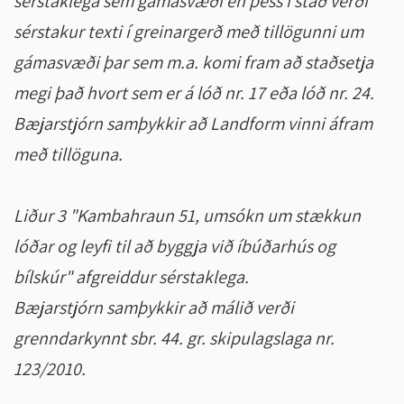
sérstaklega sem gámasvæði en þess í stað verði
sérstakur texti í greinargerð með tillögunni um
gámasvæði þar sem m.a. komi fram að staðsetja
megi það hvort sem er á lóð nr. 17 eða lóð nr. 24.
Bæjarstjórn samþykkir að Landform vinni áfram
með tillöguna.
Liður 3 "Kambahraun 51, umsókn um stækkun
lóðar og leyfi til að byggja við íbúðarhús og
bílskúr" afgreiddur sérstaklega.
Bæjarstjórn samþykkir að málið verði
grenndarkynnt sbr. 44. gr. skipulagslaga nr.
123/2010.