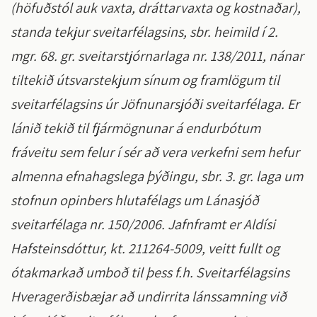
(höfuðstól auk vaxta, dráttarvaxta og kostnaðar),
standa tekjur sveitarfélagsins, sbr. heimild í 2.
mgr. 68. gr. sveitarstjórnarlaga nr. 138/2011, nánar
tiltekið útsvarstekjum sínum og framlögum til
sveitarfélagsins úr Jöfnunarsjóði sveitarfélaga. Er
lánið tekið til fjármögnunar á endurbótum
fráveitu sem felur í sér að vera verkefni sem hefur
almenna efnahagslega þýðingu, sbr. 3. gr. laga um
stofnun opinbers hlutafélags um Lánasjóð
sveitarfélaga nr. 150/2006. Jafnframt er Aldísi
Hafsteinsdóttur, kt. 211264-5009, veitt fullt og
ótakmarkað umboð til þess f.h. Sveitarfélagsins
Hveragerðisbæjar að undirrita lánssamning við