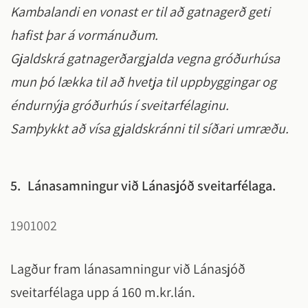
Kambalandi en vonast er til að gatnagerð geti
hafist þar á vormánuðum.
Gjaldskrá gatnagerðargjalda vegna gróðurhúsa
mun þó lækka til að hvetja til uppbyggingar og
éndurnýja gróðurhús í sveitarfélaginu.
Samþykkt að vísa gjaldskránni til síðari umræðu.
5.
Lánasamningur við Lánasjóð sveitarfélaga.
1901002
Lagður fram lánasamningur við Lánasjóð
sveitarfélaga upp á 160 m.kr.lán.