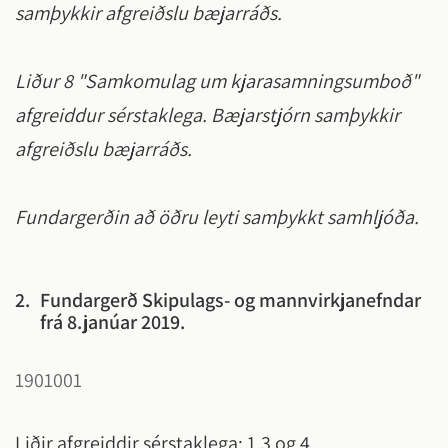
samþykkir afgreiðslu bæjarráðs.
Liður 8 "Samkomulag um kjarasamningsumboð"
afgreiddur sérstaklega. Bæjarstjórn samþykkir
afgreiðslu bæjarráðs.
Fundargerðin að öðru leyti samþykkt samhljóða.
2.
Fundargerð Skipulags- og mannvirkjanefndar
frá 8.janúar 2019.
1901001
Liðir afgreiddir sérstaklega: 1,3 og 4.