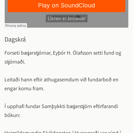
Dagskrá
Forseti bæjarstjórnar, Eyþór H. Ólafsson setti fund og
stjórnaði.
Leitaði hann eftir athugasemdum við fundarboð en
engar komu fram.
Í upphafi fundar Samþykkti bæjarstjórn eftirfarandi
bókun:
Heimildamyndin Skáldagatan í Hveragerði var sýnd í