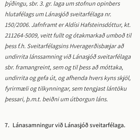
þýðingu, sbr. 3. gr. laga um stofnun opinbers
hlutafélags um Lánasjóð sveitarfélaga nr.
150/2006. Jafnframt er Aldísi Hafsteinsdóttur, kt.
211264-5009, veitt fullt og ótakmarkað umboð til
þess f.h. Sveitarfélagsins Hveragerðisbæjar að
undirrita lánssamning við Lánasjóð sveitarfélaga
sbr. framangreint, sem og til þess að móttaka,
undirrita og gefa út, og afhenda hvers kyns skjöl,
fyrirmæli og tilkynningar, sem tengjast lántöku
þessari, þ.m.t. beiðni um útborgun láns.
7.
Lánasamningur við Lánasjóð sveitarfélaga.