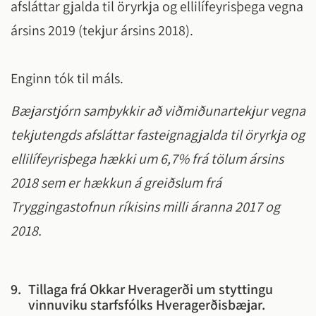
afsláttar gjalda til öryrkja og ellilífeyrisþega vegna
ársins 2019 (tekjur ársins 2018).
Enginn tók til máls.
Bæjarstjórn samþykkir að viðmiðunartekjur vegna
tekjutengds afsláttar fasteignagjalda til öryrkja og
ellilífeyrisþega hækki um 6,7% frá tölum ársins
2018 sem er hækkun á greiðslum frá
Tryggingastofnun ríkisins milli áranna 2017 og
2018.
9.
Tillaga frá Okkar Hveragerði um styttingu
vinnuviku starfsfólks Hveragerðisbæjar.