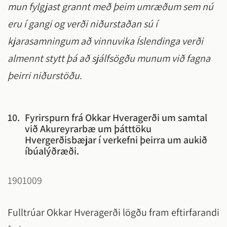
mun fylgjast grannt með þeim umræðum sem nú
eru í gangi og verði niðurstaðan sú í
kjarasamningum að vinnuvika Íslendinga verði
almennt stytt þá að sjálfsögðu munum við fagna
þeirri niðurstöðu.
10.
Fyrirspurn frá Okkar Hveragerði um samtal
við Akureyrarbæ um þátttöku
Hvergerðisbæjar í verkefni þeirra um aukið
íbúalýðræði.
1901009
Fulltrúar Okkar Hveragerði lögðu fram eftirfarandi