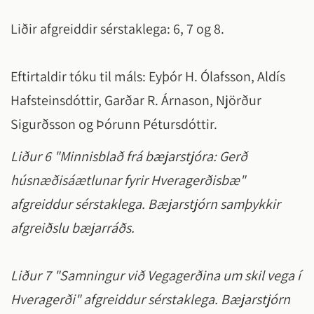
Liðir afgreiddir sérstaklega: 6, 7 og 8.
Eftirtaldir tóku til máls: Eyþór H. Ólafsson, Aldís
Hafsteinsdóttir, Garðar R. Árnason, Njörður
Sigurðsson og Þórunn Pétursdóttir.
Liður 6 "Minnisblað frá bæjarstjóra: Gerð
húsnæðisáætlunar fyrir Hveragerðisbæ"
afgreiddur sérstaklega. Bæjarstjórn samþykkir
afgreiðslu bæjarráðs.
Liður 7 "Samningur við Vegagerðina um skil vega í
Hveragerði" afgreiddur sérstaklega. Bæjarstjórn