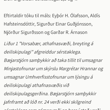
Eftirtaldir tóku til máls: Eyþór H. Ólafsson, Aldís
Hafsteinsdóttir, Sigurður Einar Guðjónsson,
Njörður Sigurðsson og Garðar R. Árnason
Liður 1 "Vorsabær, athafnasvæði, breyting á
deiliskipulagi" afgreiddur sérstaklega.
Bæjarstjórn samþykkir að taka tillit til umsagnar
Minjastofnunar um skýrslu Margrétar Hrannar og
umsagnar Umhverfisstofnunar um lýsingu á
deiliskipulagi athafnasvæðis við
deiliskipulagsgerðina. Bæjarstjórn samþykkir
jafnframt að lóð nr. 24 verði ekki skilgreind