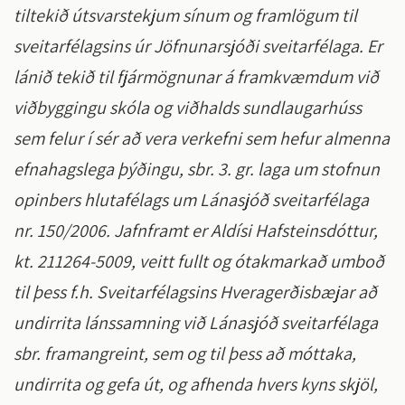
tiltekið útsvarstekjum sínum og framlögum til
sveitarfélagsins úr Jöfnunarsjóði sveitarfélaga. Er
lánið tekið til fjármögnunar á framkvæmdum við
viðbyggingu skóla og viðhalds sundlaugarhúss
sem felur í sér að vera verkefni sem hefur almenna
efnahagslega þýðingu, sbr. 3. gr. laga um stofnun
opinbers hlutafélags um Lánasjóð sveitarfélaga
nr. 150/2006. Jafnframt er Aldísi Hafsteinsdóttur,
kt. 211264-5009, veitt fullt og ótakmarkað umboð
til þess f.h. Sveitarfélagsins Hveragerðisbæjar að
undirrita lánssamning við Lánasjóð sveitarfélaga
sbr. framangreint, sem og til þess að móttaka,
undirrita og gefa út, og afhenda hvers kyns skjöl,