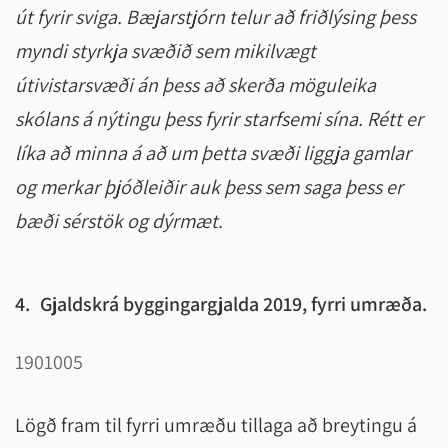
út fyrir sviga. Bæjarstjórn telur að friðlýsing þess
myndi styrkja svæðið sem mikilvægt
útivistarsvæði án þess að skerða möguleika
skólans á nýtingu þess fyrir starfsemi sína. Rétt er
líka að minna á að um þetta svæði liggja gamlar
og merkar þjóðleiðir auk þess sem saga þess er
bæði sérstök og dýrmæt.
4.
Gjaldskrá byggingargjalda 2019, fyrri umræða.
1901005
Lögð fram til fyrri umræðu tillaga að breytingu á