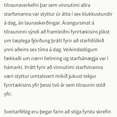
tilraunaverkefni þar sem vinnutími allra
starfsmanna var styttur úr átta í sex klukkustundir
á dag, án launaskerðingar. Árangursmat á
tilrauninni sýndi að framleiðni fyrirtækisins jókst
um tæplega fjórðung þrátt fyrir að starfsfólkið
ynni aðeins sex tíma á dag. Veikindadögum
fækkaði um nærri helming og starfsánægja var í
hámarki. Þrátt fyrir að vinnutími starfsmanna
væri styttur umtalsvert mikið jukust tekjur
fyrirtækisins yfir þessi tvö ár sem tilraunin stóð
yfir.
Sveitarfélög eru þegar farin að stíga fyrstu skrefin