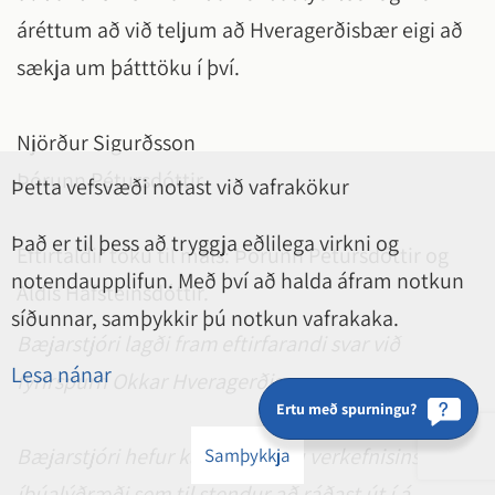
áréttum að við teljum að Hveragerðisbær eigi að
sækja um þátttöku í því.
Njörður Sigurðsson
Þórunn Pétursdóttir
Þetta vefsvæði notast við vafrakökur
Það er til þess að tryggja eðlilega virkni og
Eftirtaldir tóku til máls: Þórunn Pétursdóttir og
notendaupplifun. Með því að halda áfram notkun
Aldís Hafsteinsdóttir.
síðunnar, samþykkir þú notkun vafrakaka.
Bæjarstjóri lagði fram eftirfarandi svar við
Lesa nánar
fyrirspurn Okkar Hveragerðis:
Ertu með spurningu?
Bæjarstjóri hefur kannað stöðu verkefnisins um
Samþykkja
íbúalýðræði sem til stendur að ráðast út í á