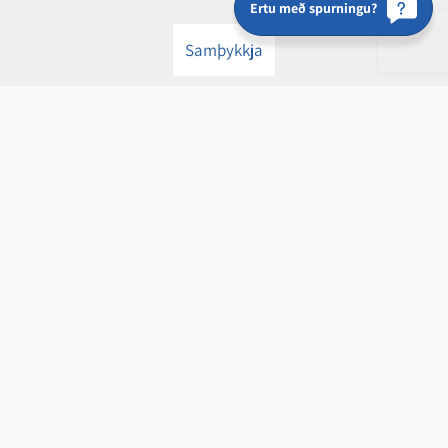
Ertu með spurningu?
Samþykkja
Hveragerðisbær
Breiðumörk 20, 810 Hveragerði
kt. 650169-4849
s.
483 4000
mottaka@hveragerdi.is