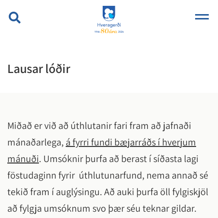
Lausar lóðir
Miðað er við að úthlutanir fari fram að jafnaði
mánaðarlega,
á fyrri fundi bæjarráðs í hverjum
mánuði
. Umsóknir þurfa að berast í síðasta lagi
föstudaginn fyrir úthlutunarfund, nema annað sé
tekið fram í auglýsingu. Að auki þurfa öll fylgiskjöl
að fylgja umsóknum svo þær séu teknar gildar.