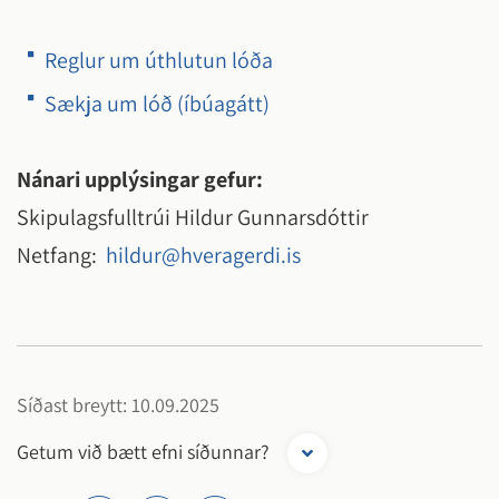
Reglur um úthlutun lóða
Sækja um lóð (íbúagátt)
Nánari upplýsingar gefur:
Skipulagsfulltrúi Hildur Gunnarsdóttir
Netfang:
hildur@hveragerdi.is
Síðast breytt: 10.09.2025
Getum við bætt efni síðunnar?