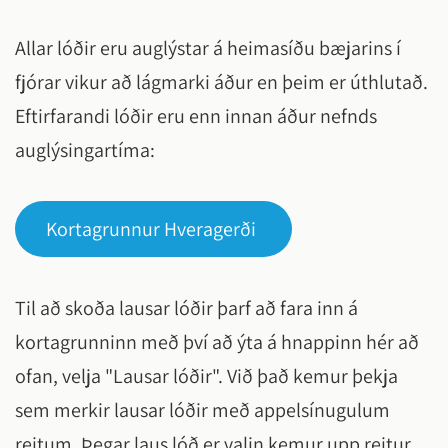
Allar lóðir eru auglýstar á heimasíðu bæjarins í
fjórar vikur að lágmarki áður en þeim er úthlutað.
Eftirfarandi lóðir eru enn innan áður nefnds
auglýsingartíma:
Kortagrunnur Hveragerði
Til að skoða lausar lóðir þarf að fara inn á
kortagrunninn með því að ýta á hnappinn hér að
ofan, velja "Lausar lóðir". Við það kemur þekja
sem merkir lausar lóðir með appelsínugulum
reitum. Þegar laus lóð er valin kemur upp reitur