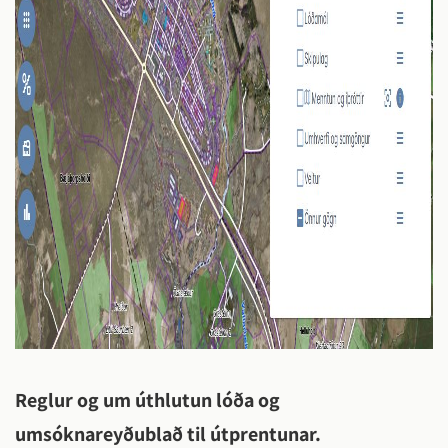
Reglur og um úthlutun lóða og
umsóknareyðublað til útprentunar.