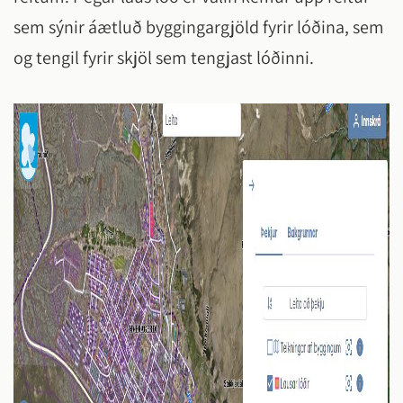
sem sýnir áætluð byggingargjöld fyrir lóðina, sem
og tengil fyrir skjöl sem tengjast lóðinni.