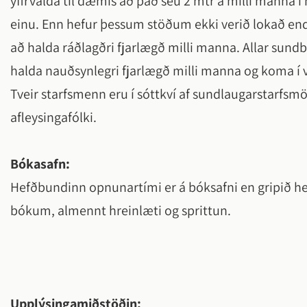
yfirvalda til dæmis að það séu 2 mtr á milli manna í 
einu. Enn hefur þessum stöðum ekki verið lokað end
að halda ráðlagðri fjarlægð milli manna. Allar sundb
halda nauðsynlegri fjarlægð milli manna og koma í ve
Tveir starfsmenn eru í sóttkví af sundlaugarstarfsm
afleysingafólki.
Bókasafn:
Hefðbundinn opnunartími er á bóksafni en gripið hef
bókum, almennt hreinlæti og sprittun.
Upplýsingamiðstöðin: