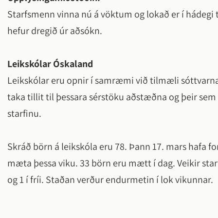
Starfsmenn vinna nú á vöktum og lokað er í hádegi til
hefur dregið úr aðsókn.
Leikskólar Óskaland
Leikskólar eru opnir í samræmi við tilmæli sóttvarn
taka tillit til þessara sérstöku aðstæðna og þeir sem 
starfinu.
Skráð börn á leikskóla eru 78. Þann 17. mars hafa
mæta þessa viku. 33 börn eru mætt í dag. Veikir st
og 1 í fríi. Staðan verður endurmetin í lok vikunnar.