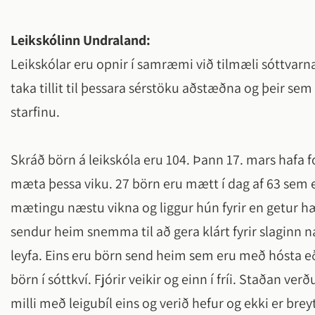
Leikskólinn Undraland:
Leikskólar eru opnir í samræmi við tilmæli sóttvarn
taka tillit til þessara sérstöku aðstæðna og þeir sem 
starfinu.
Skráð börn á leikskóla eru 104. Þann 17. mars hafa
mæta þessa viku. 27 börn eru mætt í dag af 63 sem e
mætingu næstu vikna og liggur hún fyrir en getur h
sendur heim snemma til að gera klárt fyrir slaginn
leyfa. Eins eru börn send heim sem eru með hósta eð
börn í sóttkví. Fjórir veikir og einn í fríi. Staðan v
milli með leigubíl eins og verið hefur og ekki er breyti