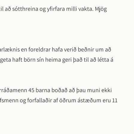
 að sótthreina og yfirfara milli vakta. Mjög
arlæknis en foreldrar hafa verið beðnir um að
geta haft börn sín heima geri það til að létta á
 forráðamenn 45 barna boðað að þau muni ekki
arfsmenn og forfallaðir af öðrum ástæðum eru 11