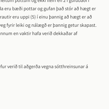
heitum pottum og ekki fleiri en 2 í gufubaði í
a eru bæði pottar og gufan það stór að hægt er
rautir eru uppi (5) í einu þannig að hægt er að
g fyrir leiki og nálægð er þannig getur skapast.
önnum en vaktir hafa verið dekkaðar af
ur verið til aðgerða vegna sótthreinsunar á