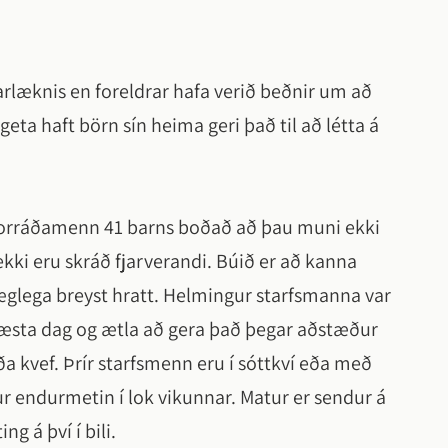
arlæknis en foreldrar hafa verið beðnir um að
geta haft börn sín heima geri það til að létta á
 forráðamenn 41 barns boðað að þau muni ekki
kki eru skráð fjarverandi. Búið er að kanna
æglega breyst hratt. Helmingur starfsmanna var
 næsta dag og ætla að gera það þegar aðstæður
a kvef. Þrír starfsmenn eru í sóttkví eða með
erður endurmetin í lok vikunnar. Matur er sendur á
ng á því í bili.