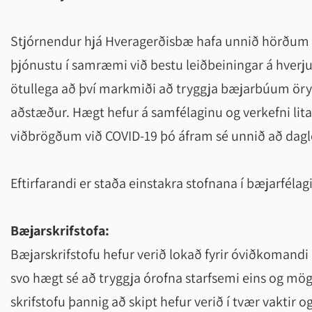
Hveragerði
Frístundamiðstöðin Bungubrekka
Félagsleg s
Íþróttamann
Stjórnendur hjá Hveragerðisbæ hafa unnið hörðum 
Jafnlaunav
Sumarnámskeið
Húsnæðism
Lýðheilsa í
þjónustu í samræmi við bestu leiðbeiningar á hver
Vinnuskóli
Jafnréttism
Vertu með b
ötullega að því markmiði að tryggja bæjarbúum öry
barna og u
Tónlistarskóli
Félagsleg s
aðstæður. Hægt hefur á samfélaginu og verkefni lit
uppruna
fólk með fö
Fjölbrautaskóli Suðurlands
viðbrögðum við COVID-19 þó áfram sé unnið að dagl
Viðburðir
Eftirfarandi er staða einstakra stofnana í bæjarfélag
Viðburðir 
Blómstrand
Bæjarskrifstofa:
Jól í Hvera
Bæjarskrifstofu hefur verið lokað fyrir óviðkomand
Senda inn 
svo hægt sé að tryggja órofna starfsemi eins og m
Allir viðbur
skrifstofu þannig að skipt hefur verið í tvær vaktir