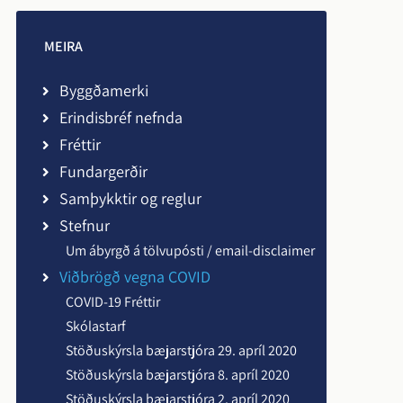
Viðbrögð vegna COVID
Umsókn um afslátt af
MEIRA
Persónuvernd
fasteignaskatti og
Byggðamerki
fráveitugjöldum
ds bs
Erindisbréf nefnda
Fréttir
Fundargerðir
Samþykktir og reglur
Stefnur
Um ábyrgð á tölvupósti / email-disclaimer
Viðbrögð vegna COVID
COVID-19 Fréttir
Skólastarf
Stöðuskýrsla bæjarstjóra 29. apríl 2020
r
Stöðuskýrsla bæjarstjóra 8. apríl 2020
Stöðuskýrsla bæjarstjóra 2. apríl 2020