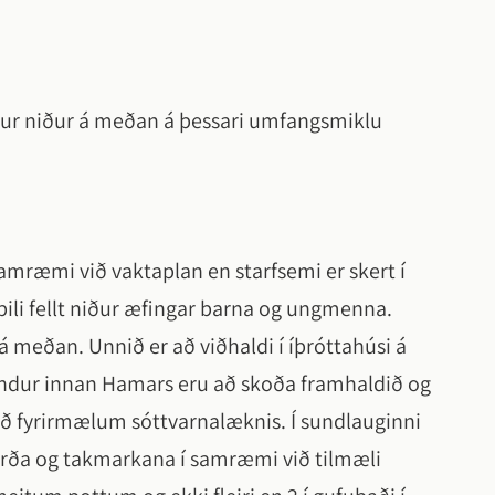
llur niður á meðan á þessari umfangsmiklu
amræmi við vaktaplan en starfsemi er skert í
ili fellt niður æfingar barna og ungmenna.
 meðan. Unnið er að viðhaldi í íþróttahúsi á
endur innan Hamars eru að skoða framhaldið og
 að fyrirmælum sóttvarnalæknis. Í sundlauginni
erða og takmarkana í samræmi við tilmæli