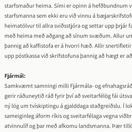
starfsmaður heima. Sími er opinn á hefðbundnum vi
starfsmanna sem ekki eru við vinnu á bæjarskrifstof
heimatölvur til allra sviðsstjóra og settar upp þrjár
með heima með aðgang að sínum svæðum. Allur um
þannig að kaffistofa er á hvorri hæð. Allir snertifleti
upp póstkassa við skrifstofuna þannig að hægt er að
Fjármál:
Samkvæmt samningi milli Fjármála- og efnahagsráðu
gerir ráðuneytið ráð fyrir því að sveitarfélög fái úts
ný lög um tvískiptingu á gjalddaga staðgreiðslu. Í
sameiginleg áform ríkis og sveitarfélaga vegna viðb
atvinnulíf og þar með afkomu landsmanna. Þær tillö