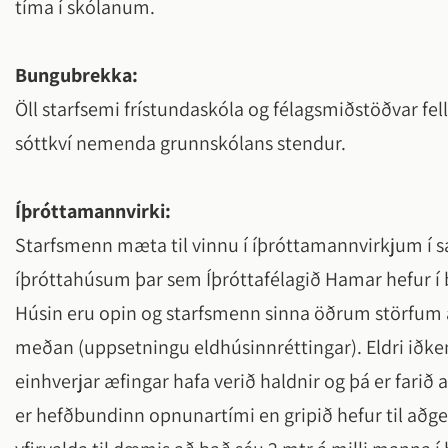
tíma í skólanum.
Bungubrekka:
Öll starfsemi frístundaskóla og félagsmiðstöðvar fe
sóttkví nemenda grunnskólans stendur.
Íþróttamannvirki:
Starfsmenn mæta til vinnu í íþróttamannvirkjum í s
íþróttahúsum þar sem Íþróttafélagið Hamar hefur í b
Húsin eru opin og starfsmenn sinna öðrum störfum á
meðan (uppsetningu eldhúsinnréttingar). Eldri iðk
einhverjar æfingar hafa verið haldnir og þá er farið
er hefðbundinn opnunartími en gripið hefur til aðg