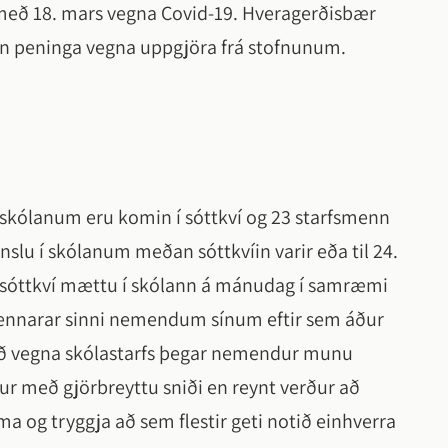
 með 18. mars vegna Covid-19. Hveragerðisbær
nn peninga vegna uppgjöra frá stofnunum.
unnskólanum eru komin í sóttkví og 23 starfsmenn
slu í skólanum meðan sóttkvíin varir eða til 24.
í sóttkví mættu í skólann á mánudag í samræmi
 kennarar sinni nemendum sínum eftir sem áður
afið vegna skólastarfs þegar nemendur munu
ur með gjörbreyttu sniði en reynt verður að
og tryggja að sem flestir geti notið einhverra