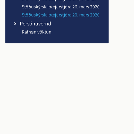
Stöðuskýrsla bæjarstjóra 26. mars 2020
Stöðuskýrsla bæjarstjóra 20. mars 2020
Persónuvernd
Rafræn vöktun