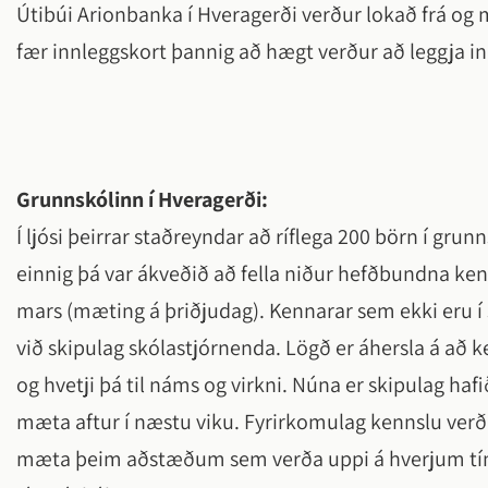
Útibúi Arionbanka í Hveragerði verður lokað frá og
fær innleggskort þannig að hægt verður að leggja i
Grunnskólinn í Hveragerði:
Í ljósi þeirrar staðreyndar að ríflega 200 börn í gr
einnig þá var ákveðið að fella niður hefðbundna kenn
mars (mæting á þriðjudag). Kennarar sem ekki eru 
við skipulag skólastjórnenda. Lögð er áhersla á að
og hvetji þá til náms og virkni. Núna er skipulag h
mæta aftur í næstu viku. Fyrirkomulag kennslu verð
mæta þeim aðstæðum sem verða uppi á hverjum tíma 