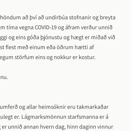
Bergrisinn bs.
Deiliskipulagsáætlanir -
tuðningsþjónusta
virki
Sundlaug Laugaskarði
höndum að því að undirbúa stofnanir og breyta
Héraðsnefnd Árnesinga bs.
samþykktar
ottun
ál
 Hveragerði
Söfn
jum tíma vegna COVID-19 og áfram verður unnið
Sorpstöð Suðurlands bs.
Skipulagsvefsjá
ál
æklingur, þátttaka
Söguskilti
ggi og eins góða þjónustu og hægt er miðað við
Heilbrigðiseftirlit Suðurlan
ngmenna af erlendum
tuðningsþjónusta fyrir
Upplýsingamiðstöð
ast flest með einum eða öðrum hætti af
tlun
Umhverfi og samgöngur
Þetta líður hjá
egum störfum eins og nokkur er kostur.
Upplifðu Hveragerði
Almenningsamgöngur
Dýrahald
inu.
Hveragerðisbær
framundan
Gámasvæðið
i dagar
Sorpmál í Hveragerði
Saga Hveragerðisbæjar
gerði
Sorphirðudagatal 2026
i umferð og allar heimsóknir eru takmarkaðar
Byggðarmerki
viðburð
Snjómokstur og hálkuvarni
ögulegt er. Lágmarksmönnun starfsmanna er á
Vinabæir
ðir
 og er unnið annan hvern dag, hinn daginn vinnur