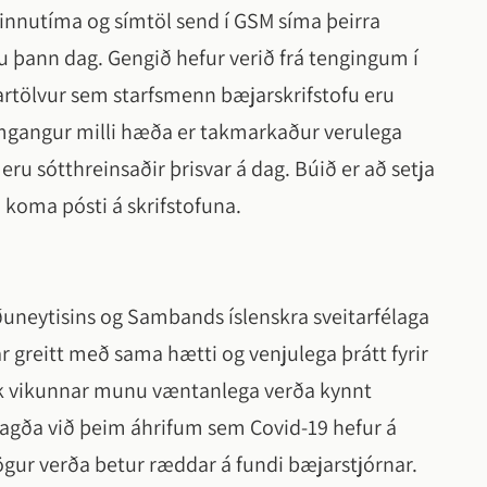
nnutíma og símtöl send í GSM síma þeirra
u þann dag. Gengið hefur verið frá tengingum í
 fartölvur sem starfsmenn bæjarskrifstofu eru
gangur milli hæða er takmarkaður verulega
r eru sótthreinsaðir þrisvar á dag. Búið er að setja
 koma pósti á skrifstofuna.
neytisins og Sambands íslenskra sveitarfélaga
var greitt með sama hætti og venjulega þrátt fyrir
 lok vikunnar munu væntanlega verða kynnt
ragða við þeim áhrifum sem Covid-19 hefur á
gur verða betur ræddar á fundi bæjarstjórnar.