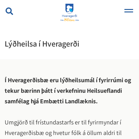
Lýðheilsa í Hveragerði
Í Hveragerðisbæ eru lýðheilsumál í fyrirrúmi og
tekur bærinn þátt í verkefninu Heilsueflandi
samfélag hjá Embætti Landlæknis.
Umgjörð til frístundastarfs er til fyrirmyndar í
Hveragerðisbæ og hvetur fólk á öllum aldri til