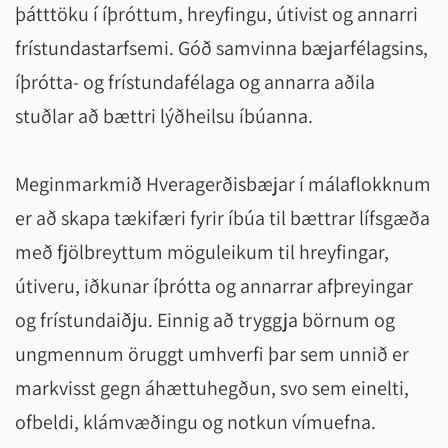
þátttöku í íþróttum, hreyfingu, útivist og annarri
frístundastarfsemi. Góð samvinna bæjarfélagsins,
íþrótta- og frístundafélaga og annarra aðila
stuðlar að bættri lýðheilsu íbúanna.
Meginmarkmið Hveragerðisbæjar í málaflokknum
er að skapa tækifæri fyrir íbúa til bættrar lífsgæða
með fjölbreyttum möguleikum til hreyfingar,
útiveru, iðkunar íþrótta og annarrar afþreyingar
og frístundaiðju. Einnig að tryggja börnum og
ungmennum öruggt umhverfi þar sem unnið er
markvisst gegn áhættuhegðun, svo sem einelti,
ofbeldi, klámvæðingu og notkun vímuefna.