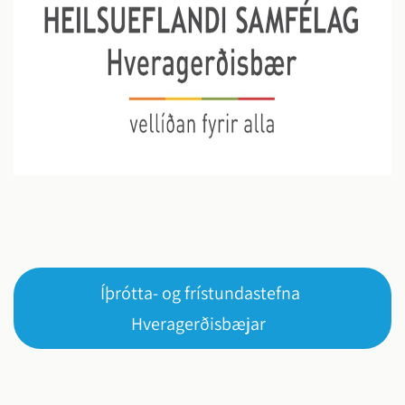
Íþrótta- og frístundastefna
Hveragerðisbæjar