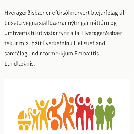
Hveragerðisbær er eftirsóknarvert bæjarfélag til
búsetu vegna sjálfbærrar nýtingar náttúru og
umhverfis til útivistar fyrir alla. Hveragerðisbær
tekur m.a. þátt í verkefninu Heilsueflandi
samfélag undir formerkjum Embættis
Landlæknis.