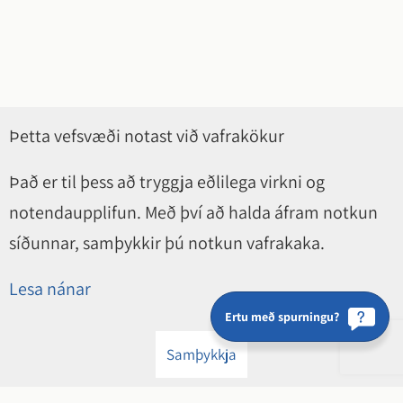
Þetta vefsvæði notast við vafrakökur
Það er til þess að tryggja eðlilega virkni og
notendaupplifun. Með því að halda áfram notkun
síðunnar, samþykkir þú notkun vafrakaka.
Lesa nánar
Ertu með spurningu?
Samþykkja