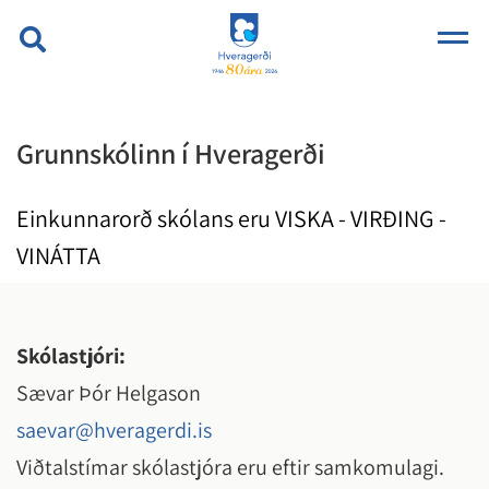
Grunnskólinn í Hveragerði
Einkunnarorð skólans eru VISKA - VIRÐING -
VINÁTTA
Skólastjóri:
Sævar Þór Helgason
saevar@hveragerdi.is
Viðtalstímar skólastjóra eru eftir samkomulagi.