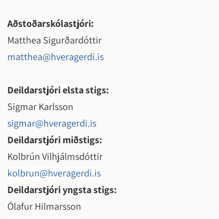
Aðstoðarskólastjóri:
Matthea Sigurðardóttir
matthea@hveragerdi.is
Deildarstjóri elsta stigs:
Sigmar Karlsson
sigmar@hveragerdi.is
Deildarstjóri miðstigs:
Kolbrún Vilhjálmsdóttir
kolbrun@hveragerdi.is
Deildarstjóri yngsta stigs:
Ólafur Hilmarsson