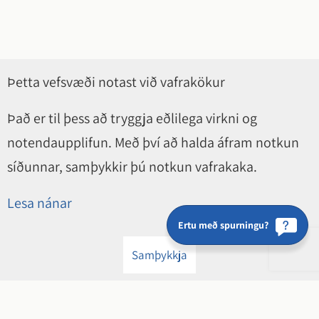
Þetta vefsvæði notast við vafrakökur
Það er til þess að tryggja eðlilega virkni og
notendaupplifun. Með því að halda áfram notkun
síðunnar, samþykkir þú notkun vafrakaka.
Lesa nánar
Ertu með spurningu?
Samþykkja