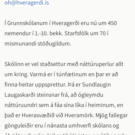
oh@hveragerdi.is
Í Grunnskólanum í Hveragerði eru nú um 450
nemendur í 1.-10. bekk. Starfsfólk um 70 í
mismunandi stöðugildum.
Skólinn er vel staðsettur með náttúruperlur allt
um kring. Varmá er í túnfætinum en þar er að
finna heitar uppsprettur. Þá er Sundlaugin
Laugaskarði steinsnar frá, að ógleymdu
náttúruundri sem á fáa sína líka í heiminum, en
það er Hverasvæðið við Hveramörk. Mjög fallegar
gönguleiðir eru í nánasta umhverfi skólans og