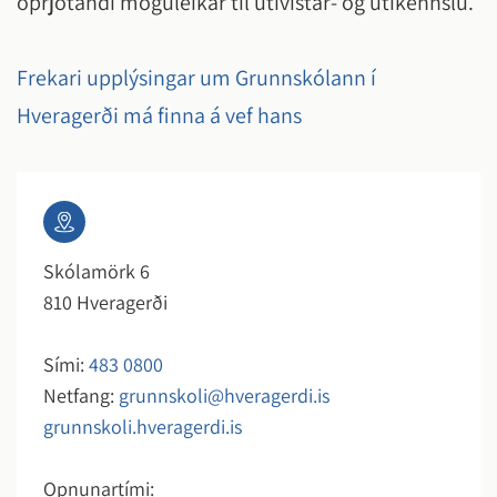
óþrjótandi möguleikar til útivistar- og útikennslu.
Frekari upplýsingar um Grunnskólann í
Hveragerði má finna á vef hans
Skólamörk 6
810 Hveragerði
Sími:
483 0800
Netfang:
grunnskoli@hveragerdi.is
grunnskoli.hveragerdi.is
Opnunartími: