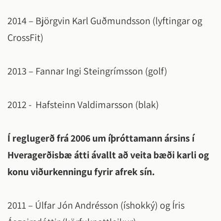
2014 – Björgvin Karl Guðmundsson (lyftingar og
CrossFit)
2013 – Fannar Ingi Steingrímsson (golf)
2012 - Hafsteinn Valdimarsson (blak)
Í reglugerð frá 2006 um íþróttamann ársins í
Hveragerðisbæ átti ávallt að veita bæði karli og
konu viðurkenningu fyrir afrek sín.
2011 – Úlfar Jón Andrésson (íshokký) og Íris