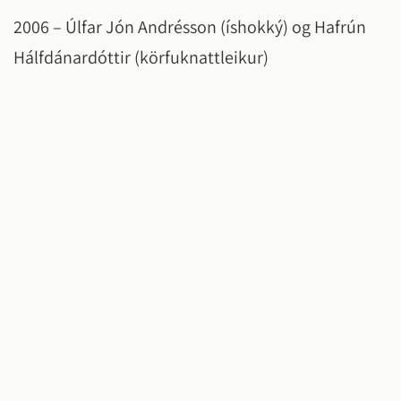
2006 – Úlfar Jón Andrésson (íshokký) og Hafrún
Hálfdánardóttir (körfuknattleikur)