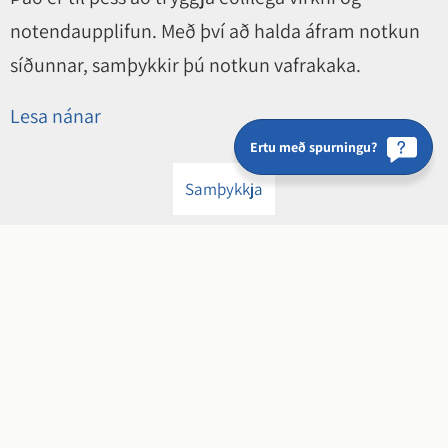
notendaupplifun. Með því að halda áfram notkun
síðunnar, samþykkir þú notkun vafrakaka.
Lesa nánar
Ertu með spurningu?
Samþykkja
Hveragerðisbær
Breiðumörk 20, 810 Hveragerði