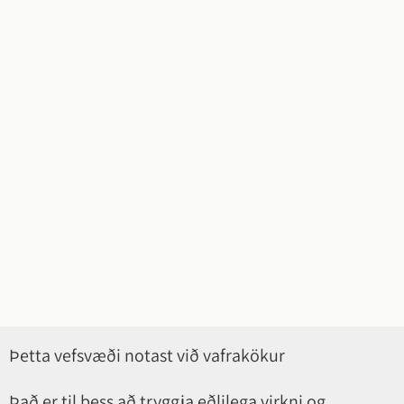
Þetta vefsvæði notast við vafrakökur
Það er til þess að tryggja eðlilega virkni og