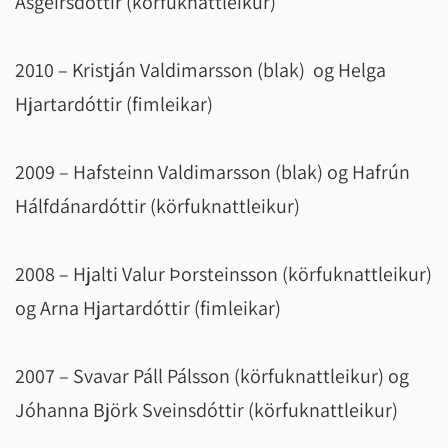
Ásgeirsdóttir (körfuknattleikur)
2010 – Kristján Valdimarsson (blak) og Helga
Hjartardóttir (fimleikar)
2009 – Hafsteinn Valdimarsson (blak) og Hafrún
Hálfdánardóttir (körfuknattleikur)
2008 – Hjalti Valur Þorsteinsson (körfuknattleikur)
og Arna Hjartardóttir (fimleikar)
2007 – Svavar Páll Pálsson (körfuknattleikur) og
Jóhanna Björk Sveinsdóttir (körfuknattleikur)