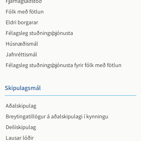
Fjárhagsaðstoð
Fólk með fötlun
Eldri borgarar
Félagsleg stuðningsþjónusta
Húsnæðismál
Jafnréttismál
Félagsleg stuðningsþjónusta fyrir fólk með fötlun
Skipulagsmál
Aðalskipulag
Breytingatillögur á aðalskipulagi í kynningu
Deiliskipulag
Lausar lóðir