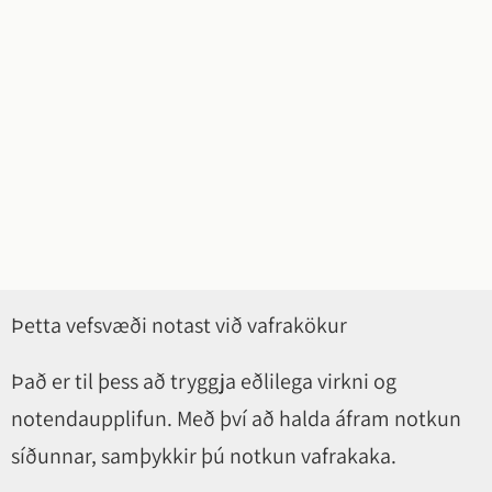
Þetta vefsvæði notast við vafrakökur
Það er til þess að tryggja eðlilega virkni og
notendaupplifun. Með því að halda áfram notkun
síðunnar, samþykkir þú notkun vafrakaka.