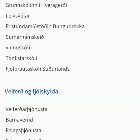
Grunnskólinn í Hveragerði
Leikskólar
Frístundamiðstöðin Bungubrekka
Sumarnámskeið
Vinnuskóli
Tónlistarskóli
Fjölbrautaskóli Suðurlands
Velferð og fjölskylda
Velferðarþjónusta
Barnavernd
Félagsþjónusta