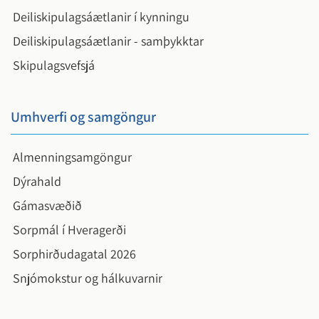
Deiliskipulagsáætlanir í kynningu
Deiliskipulagsáætlanir - samþykktar
Skipulagsvefsjá
Umhverfi og samgöngur
Almenningsamgöngur
Dýrahald
Gámasvæðið
Sorpmál í Hveragerði
Sorphirðudagatal 2026
Snjómokstur og hálkuvarnir