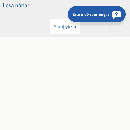
Lesa nánar
Ertu með spurningu?
Samþykkja
Hveragerðisbær
Breiðumörk 20, 810 Hveragerði
kt. 650169-4849
s.
483 4000
mottaka@hveragerdi.is