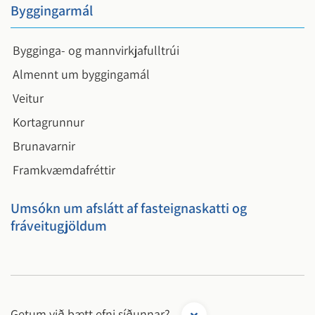
Byggingarmál
Bygginga- og mannvirkjafulltrúi
Almennt um byggingamál
Veitur
Kortagrunnur
Brunavarnir
Framkvæmdafréttir
Umsókn um afslátt af fasteignaskatti og
fráveitugjöldum
Getum við bætt efni síðunnar?