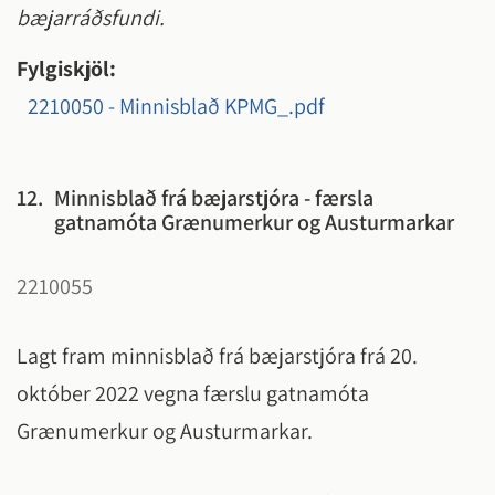
bæjarráðsfundi.
Fylgiskjöl:
2210050 - Minnisblað KPMG_.pdf
12.
Minnisblað frá bæjarstjóra - færsla
gatnamóta Grænumerkur og Austurmarkar
2210055
Lagt fram minnisblað frá bæjarstjóra frá 20.
október 2022 vegna færslu gatnamóta
Grænumerkur og Austurmarkar.