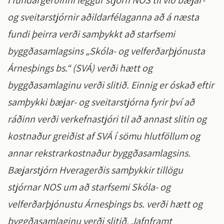
Í fundargerðinni leggur stjórn NOS til við bæjar-
og sveitarstjórnir aðildarfélaganna að á næsta
fundi þeirra verði samþykkt að starfsemi
byggðasamlagsins „Skóla- og velferðarþjónusta
Árnesþings bs.“ (SVÁ) verði hætt og
byggðasamlaginu verði slitið. Einnig er óskað eftir
samþykki bæjar- og sveitarstjórna fyrir því að
ráðinn verði verkefnastjóri til að annast slitin og
kostnaður greiðist af SVÁ í sömu hlutföllum og
annar rekstrarkostnaður byggðasamlagsins.
Bæjarstjórn Hveragerðis samþykkir tillögu
stjórnar NOS um að starfsemi Skóla- og
velferðarþjónustu Árnesþings bs. verði hætt og
byggðasamlaginu verði slitið. Jafnframt