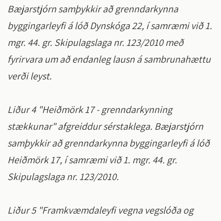
Bæjarstjórn samþykkir að grenndarkynna
byggingarleyfi á lóð Dynskóga 22, í samræmi við 1.
mgr. 44. gr. Skipulagslaga nr. 123/2010 með
fyrirvara um að endanleg lausn á sambrunahættu
verði leyst.
Liður 4 "Heiðmörk 17 - grenndarkynning
stækkunar" afgreiddur sérstaklega. Bæjarstjórn
samþykkir að grenndarkynna byggingarleyfi á lóð
Heiðmörk 17, í samræmi við 1. mgr. 44. gr.
Skipulagslaga nr. 123/2010.
Liður 5 "Framkvæmdaleyfi vegna vegslóða og