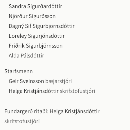
Sandra Sigurðardóttir
Njörður Sigurðsson
Dagný Sif Sigurbjörnsdóttir
Loreley Sigurjónsdóttir
Friðrik Sigurbjörnsson
Alda Pálsdóttir
Starfsmenn
Geir Sveinsson
bæjarstjóri
Helga Kristjánsdóttir
skrifstofustjóri
Fundargerð ritaði:
Helga Kristjánsdóttir
skrifstofustjóri