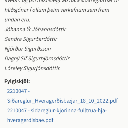
kveðin og því mikilvægt að hafa siðareglurnar til
hliðsjónar í öllum þeim verkefnum sem fram
undan eru.
Jóhanna Ýr Jóhannsdóttir
Sandra Sigurðardóttir
Njörður Sigurðsson
Dagný Sif Sigurbjörnsdóttir
Lóreley Sigurjónsdóttir.
Fylgiskjöl:
2210047 -
Siðareglur_Hveragerðisbæjar_18_10_2022.pdf
2210047 - sidareglur-kjorinna-fulltrua-hja-
hveragerdisbae.pdf