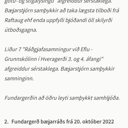
götu- og stígalýsingu" afgreiddur sérstaklega.
Bæjarstjórn samþykkir að taka lægsta tilboði frá
Raftaug ehf enda uppfylli bjóðandi öll skilyrði
útboðsgagna.
Liður 7 "Ráðgjafasamningur við Eflu -
Grunnskólinn í Hveragerði 3. og 4. áfangi"
afgreiddur sérstaklega. Bæjarstjórn samþykkir
samninginn.
Fundargerðin að öðru leyti samþykkt samhljóða.
2.
Fundargerð bæjarráðs frá 20. október 2022