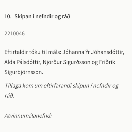
10.
Skipan í nefndir og ráð
2210046
Eftirtaldir tóku til máls: Jóhanna Ýr Jóhansdóttir,
Alda Pálsdóttir, Njörður Sigurðsson og Friðrik
Sigurbjörnsson.
Tillaga kom um eftirfarandi skipun í nefndir og
ráð.
Atvinnumálanefnd: