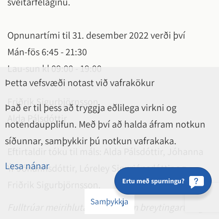
sveitarfélaginu.
Opnunartími til 31. desember 2022 verði því
Mán-fös 6:45 - 21:30
Lau-sun kl 09:00 - 19:00
Þetta vefsvæði notast við vafrakökur
Friðrik Sigurbjörnsson
Það er til þess að tryggja eðlilega virkni og
Alda Pálsdóttir
notendaupplifun. Með því að halda áfram notkun
síðunnar, samþykkir þú notkun vafrakaka.
Eftirtaldir tóku til máls: Alda Pálsdóttir, Jóhanna
Lesa nánar
Ýr Jóhannsdóttir, Lóreley Sigurjónsdóttir og
Ertu með spurningu?
Friðrik Sigurbjörnsson.
Samþykkja
Fulltrúar meirihlutans lögð fram breytingartillögu