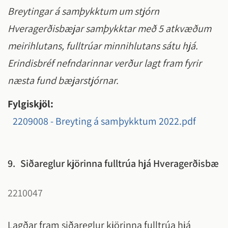
Breytingar á samþykktum um stjórn
Hveragerðisbæjar samþykktar með 5 atkvæðum
meirihlutans, fulltrúar minnihlutans sátu hjá.
Erindisbréf nefndarinnar verður lagt fram fyrir
næsta fund bæjarstjórnar.
Fylgiskjöl:
2209008 - Breyting á samþykktum 2022.pdf
9.
Siðareglur kjörinna fulltrúa hjá Hveragerðisbæ
2210047
Lagðar fram siðareglur kjörinna fulltrúa hjá