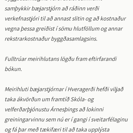
samþykkir bæjarstjórn að ráðinn verði
verkefnastjóri til að annast slitin og að kostnaður
vegna þessa greiðist í sömu hlutföllum og annar
rekstrarkostnaður byggðasamlagsins.
Fulltrúar meirihlutans lögðu fram eftirfarandi
bókun.
Meirihluti bæjarstjórnar í Hveragerði hefði viljað
taka ákvörðun um framtíð Skóla- og
velferðarþjónustu Árnesþings að lokinni
greiningarvinnu sem nú er í gangi í sveitarfélaginu
og fá þar með tækifæri til að taka upplýsta