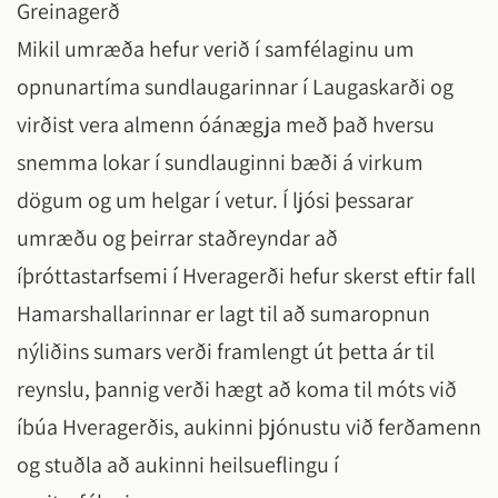
Greinagerð
Mikil umræða hefur verið í samfélaginu um
opnunartíma sundlaugarinnar í Laugaskarði og
virðist vera almenn óánægja með það hversu
snemma lokar í sundlauginni bæði á virkum
dögum og um helgar í vetur. Í ljósi þessarar
umræðu og þeirrar staðreyndar að
íþróttastarfsemi í Hveragerði hefur skerst eftir fall
Hamarshallarinnar er lagt til að sumaropnun
nýliðins sumars verði framlengt út þetta ár til
reynslu, þannig verði hægt að koma til móts við
íbúa Hveragerðis, aukinni þjónustu við ferðamenn
og stuðla að aukinni heilsueflingu í