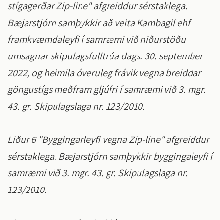
stígagerðar Zip-line" afgreiddur sérstaklega.
Bæjarstjórn samþykkir að veita Kambagil ehf
framkvæmdaleyfi í samræmi við niðurstöðu
umsagnar skipulagsfulltrúa dags. 30. september
2022, og heimila óveruleg frávik vegna breiddar
göngustígs meðfram gljúfri í samræmi við 3. mgr.
43. gr. Skipulagslaga nr. 123/2010.
Liður 6 "Byggingarleyfi vegna Zip-line" afgreiddur
sérstaklega. Bæjarstjórn samþykkir byggingaleyfi í
samræmi við 3. mgr. 43. gr. Skipulagslaga nr.
123/2010.