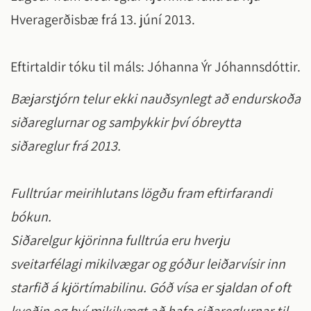
Hveragerðisbæ frá 13. júní 2013.
Eftirtaldir tóku til máls: Jóhanna Ýr Jóhannsdóttir.
Bæjarstjórn telur ekki nauðsynlegt að endurskoða
siðareglurnar og samþykkir því óbreytta
siðareglur frá 2013.
Fulltrúar meirihlutans lögðu fram eftirfarandi
bókun.
Siðarelgur kjörinna fulltrúa eru hverju
sveitarfélagi mikilvægar og góður leiðarvísir inn
starfið á kjörtímabilinu. Góð vísa er sjaldan of oft