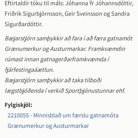
Eftirtaldir tóku til máls: Jóhanna Ýr Jóhannsdóttir,
Friðrik Sigurbjörnsson, Geir Sveinsson og Sandra
Sigurðardóttir.
Bæjarstjórn samþykkir að fara í að færa gatnamót
Grænumerkur og Austurmarkar. Framkvæmdin
rúmast innan gatnagerðarframkvæmda í
fjárfestingaáætlun.
Bæjarstjórn samþykkir að taka tilboði
lægstbjóðenda í verkið Sportþjónustunnar ehf.
Fylgiskjöl:
2210055 - Minnisblað um færslu gatnamóta
Grænumerkur og Austurmarkar