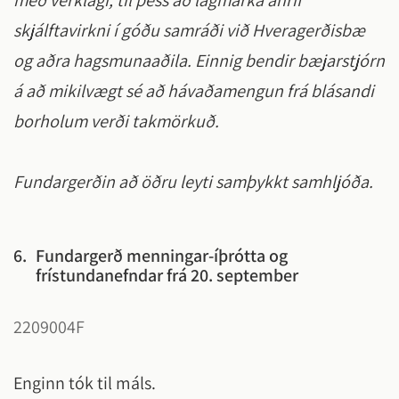
með verklagi, til þess að lágmarka áhrif
skjálftavirkni í góðu samráði við Hveragerðisbæ
og aðra hagsmunaaðila. Einnig bendir bæjarstjórn
á að mikilvægt sé að hávaðamengun frá blásandi
borholum verði takmörkuð.
Fundargerðin að öðru leyti samþykkt samhljóða.
6.
Fundargerð menningar-íþrótta og
frístundanefndar frá 20. september
2209004F
Enginn tók til máls.