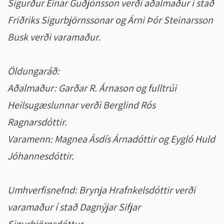
Sigurður Einar Guðjónsson verði aðalmaður í stað
Friðriks Sigurbjörnssonar og Árni Þór Steinarsson
Busk verði varamaður.
Öldungaráð:
Aðalmaður: Garðar R. Árnason og fulltrúi
Heilsugæslunnar verði Berglind Rós
Ragnarsdóttir.
Varamenn: Magnea Ásdís Árnadóttir og Eygló Huld
Jóhannesdóttir.
Umhverfisnefnd: Brynja Hrafnkelsdóttir verði
varamaður í stað Dagnýjar Sifjar