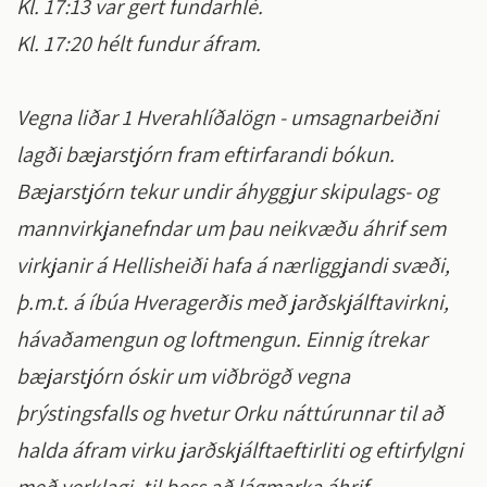
Kl. 17:13 var gert fundarhlé.
Kl. 17:20 hélt fundur áfram.
Vegna liðar 1 Hverahlíðalögn - umsagnarbeiðni
lagði bæjarstjórn fram eftirfarandi bókun.
Bæjarstjórn tekur undir áhyggjur skipulags- og
mannvirkjanefndar um þau neikvæðu áhrif sem
virkjanir á Hellisheiði hafa á nærliggjandi svæði,
þ.m.t. á íbúa Hveragerðis með jarðskjálftavirkni,
hávaðamengun og loftmengun. Einnig ítrekar
bæjarstjórn óskir um viðbrögð vegna
þrýstingsfalls og hvetur Orku náttúrunnar til að
halda áfram virku jarðskjálftaeftirliti og eftirfylgni