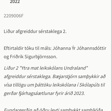
2022
2209006F
Liður afgreiddur sérstaklega 2.
Eftirtaldir tóku til máls: Jóhanna Ýr Jóhannsdóttir
og Friðrik Sigurbjörnsson.
Liður 2 "Ytra mat leikskólans Undraland"
afgreiddur sérstaklega. Bæjarstjórn samþykkir að
vísa tillögu um þáttöku leikskólana í Skólapúls til
gerðar fjárhagsáætlunar fyrir árið 2023.
Fundargerðin að öðru leyti samþykkt samhljóða.