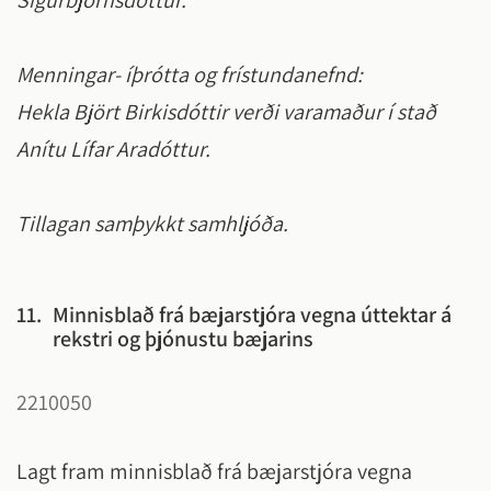
Sigurbjörnsdóttur.
Menningar- íþrótta og frístundanefnd:
Hekla Björt Birkisdóttir verði varamaður í stað
Anítu Lífar Aradóttur.
Tillagan samþykkt samhljóða.
11.
Minnisblað frá bæjarstjóra vegna úttektar á
rekstri og þjónustu bæjarins
2210050
Lagt fram minnisblað frá bæjarstjóra vegna