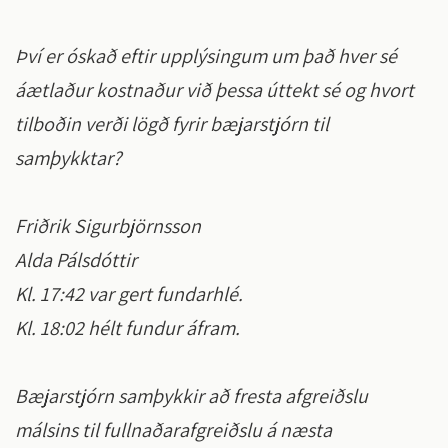
Því er óskað eftir upplýsingum um það hver sé
áætlaður kostnaður við þessa úttekt sé og hvort
tilboðin verði lögð fyrir bæjarstjórn til
samþykktar?
Friðrik Sigurbjörnsson
Alda Pálsdóttir
Kl. 17:42 var gert fundarhlé.
Kl. 18:02 hélt fundur áfram.
Bæjarstjórn samþykkir að fresta afgreiðslu
málsins til fullnaðarafgreiðslu á næsta