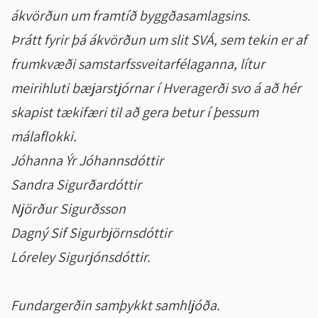
ákvörðun um framtíð byggðasamlagsins.
Þrátt fyrir þá ákvörðun um slit SVÁ, sem tekin er af
frumkvæði samstarfssveitarfélaganna, lítur
meirihluti bæjarstjórnar í Hveragerði svo á að hér
skapist tækifæri til að gera betur í þessum
málaflokki.
Jóhanna Ýr Jóhannsdóttir
Sandra Sigurðardóttir
Njörður Sigurðsson
Dagný Sif Sigurbjörnsdóttir
Lóreley Sigurjónsdóttir.
Fundargerðin samþykkt samhljóða.