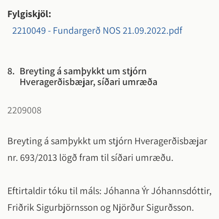
Fylgiskjöl:
2210049 - Fundargerð NOS 21.09.2022.pdf
8.
Breyting á samþykkt um stjórn
Hveragerðisbæjar, síðari umræða
2209008
Breyting á samþykkt um stjórn Hveragerðisbæjar
nr. 693/2013 lögð fram til síðari umræðu.
Eftirtaldir tóku til máls: Jóhanna Ýr Jóhannsdóttir,
Friðrik Sigurbjörnsson og Njörður Sigurðsson.