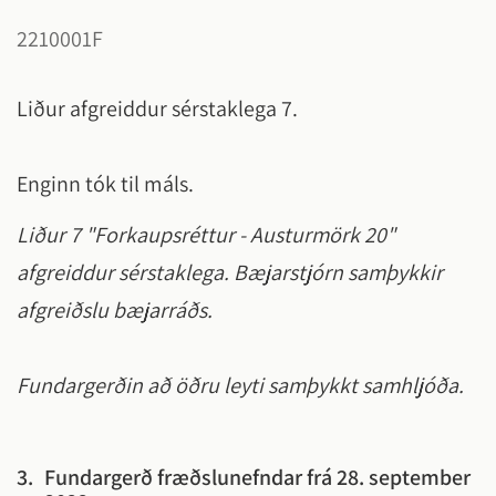
2210001F
Liður afgreiddur sérstaklega 7.
Enginn tók til máls.
Liður 7 "Forkaupsréttur - Austurmörk 20"
afgreiddur sérstaklega. Bæjarstjórn samþykkir
afgreiðslu bæjarráðs.
Fundargerðin að öðru leyti samþykkt samhljóða.
3.
Fundargerð fræðslunefndar frá 28. september