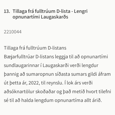
13.
Tillaga frá fulltrúum D-lista - Lengri
opnunartími Laugaskarðs
2210044
Tillaga frá fulltrúum D-listans
Bæjarfulltrúar D-listans leggja til að opnunartími
sundlaugarinnar í Laugaskarði verði lengdur
þannig að sumaropnun síðasta sumars gildi áfram
út þetta ár, 2022, til reynslu. Í lok árs verði
aðsóknartölur skoðaðar og það metið hvort tilefni
sé til að halda lengdum opnunartíma allt árið.