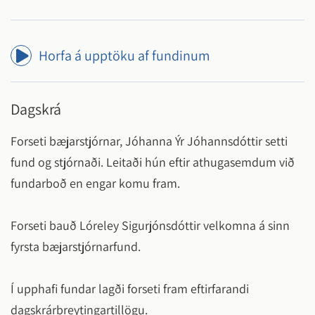
Horfa á upptöku af fundinum
Dagskrá
Forseti bæjarstjórnar, Jóhanna Ýr Jóhannsdóttir setti
fund og stjórnaði. Leitaði hún eftir athugasemdum við
fundarboð en engar komu fram.
Forseti bauð Lóreley Sigurjónsdóttir velkomna á sinn
fyrsta bæjarstjórnarfund.
Í upphafi fundar lagði forseti fram eftirfarandi
dagskrárbreytingartillögu.