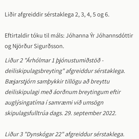
Liðir afgreiddir sérstaklega 2, 3, 4, 5 og 6.
Eftirtaldir tóku til máls: Jóhanna Ýr Jóhannsdóttir
og Njörður Sigurðsson.
Liður 2 "Árhólmar 1 þjónustumiðstöð -
deiliskipulagsbreyting" afgreiddur sérstaklega.
Bæjarstjórn samþykkir tillögu að breyttu
deiliskipulagi með áorðnum breytingum eftir
auglýsingatíma í samræmi við umsögn
skipulagsfulltrúa dags. 29. september 2022.
Liður 3 "Dynskógar 22" afgreiddur sérstaklega.