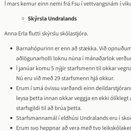
Í mars kemur einn nemi frá Fsu í vettvangsnám í viku
Skýrsla Undralands
Anna Erla flutti skýrslu skólastjóra.
Barnahópurinn er enn að stækka. Við opnuðum 5
aðlögunarholli loknu núna í mánaðarlok verð
Í janúar komu 5 nýjir starfsmenn til okkar veg
Nú eru við með 29 starfsmenn hjá okkur.
Erum í smá óvissu varðandi einn deildarstjóran
leysa þetta innan okkar veggja en ekki ólíklegt
starfsgildi til að brúa þetta.
Starfsmannamál í eldhúsi Undralands eru í sko
Erum svo heppnar að vera með tvo leikskólake