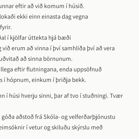
nnar eftir að við komum í húsið.
 lokaði ekki einn einasta dag vegna
yrir.
l í kjölfar úttekta hjá bæði
 við erum að vinna í því samhliða því að vera
 auðvitað að sinna börnunum.
tillega eftir flutningana, enda uppsöfnuð
ns í hópnum, einkum í þriðja bekk.
í húsi hverju sinni, þar af tvo í stuðningi. Tvær
 góða aðstoð frá Skóla- og velferðarþjónustu
imsóknir í vetur og skiluðu skýrslu með