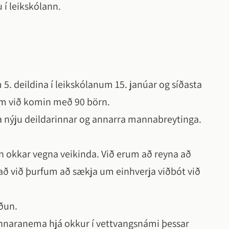
 í leikskólann.
. deildina í leikskólanum 15. janúar og síðasta
um við komin með 90 börn.
na nýju deildarinnar og annarra mannabreytinga.
n okkar vegna veikinda. Við erum að reyna að
 að við þurfum að sækja um einhverja viðbót við
ðun.
nnaranema hjá okkur í vettvangsnámi þessar