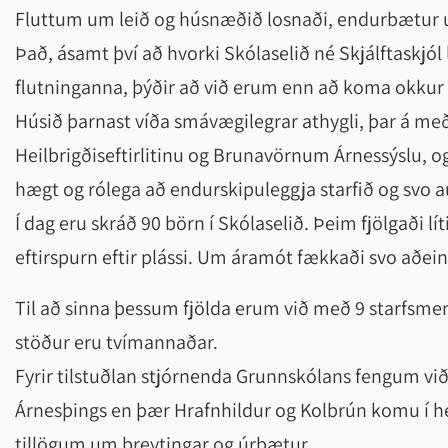
Fluttum um leið og húsnæðið losnaði, endurbætur u
Það, ásamt því að hvorki Skólaselið né Skjálftaskjól
flutninganna, þýðir að við erum enn að koma okkur f
Húsið þarnast víða smávægilegrar athygli, þar á meða
Heilbrigðiseftirlitinu og Brunavörnum Árnessýslu, og
hægt og rólega að endurskipuleggja starfið og svo
Í dag eru skráð 90 börn í Skólaselið. Þeim fjölgaði lí
eftirspurn eftir plássi. Um áramót fækkaði svo aðei
Til að sinna þessum fjölda erum við með 9 starfsmenn 
stöður eru tvímannaðar.
Fyrir tilstuðlan stjórnenda Grunnskólans fengum við
Árnesþings en þær Hrafnhildur og Kolbrún komu í he
tillögum um breytingar og úrbætur.