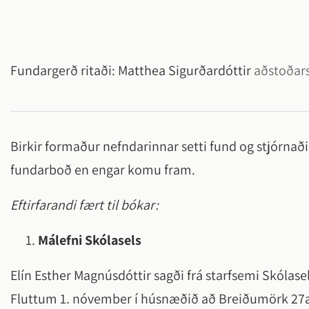
Fundargerð ritaði:
Matthea Sigurðardóttir
aðstoðars
Birkir formaður nefndarinnar setti fund og stjórnað
fundarboð en engar komu fram.
Eftirfarandi fært til bókar:
Málefni
Skólasels
Elín Esther Magnúsdóttir sagði frá starfsemi Skólasel
Fluttum 1. nóvember í húsnæðið að Breiðumörk 27a,