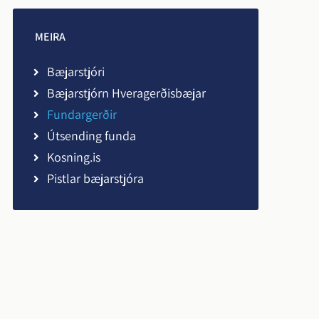
Viðbrögð vegna COVID
Umsókn um afslátt af
MEIRA
Persónuvernd
fasteignaskatti og
Bæjarstjóri
fráveitugjöldum
ds bs
Bæjarstjórn Hveragerðisbæjar
Fundargerðir
Útsending funda
Kosning.is
Pistlar bæjarstjóra
r