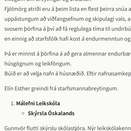
Fjölmörg atriði eru á þeim lista en flest þeirra snú
uppástungum að viðfangsefnum og skipulagi vals, au
svosem þörfina á því að fá reglulega tíma til undi
en einnig að starfsfólk hafi kost á endurmenntun og
Þá er minnst á þörfina á að gera almennar endurb
húsgögnum og leikföngum.
Búið er að velja nafn á húsnæðið. Eftir nafnasamkep
Elín Esther greindi frá starfsmannabreytingum.
Málefni Leikskóla
Skýrsla Óskalands
Gunnvör flutti skýrslu skólastjóra. Nýr leikskólakenn