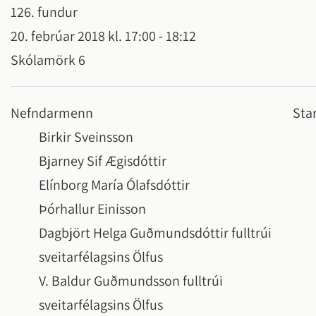
126. fundur
Hveragerði
Frístundamiðstöðin Bungubrekka
Félagsleg s
Íþróttamann
20. febrúar 2018 kl. 17:00 - 18:12
Jafnlaunav
Sumarnámskeið
Húsnæðism
Lýðheilsa í
Skólamörk 6
Vinnuskóli
Jafnréttism
Vertu með b
barna og u
Tónlistarskóli
Félagsleg s
Nefndarmenn
Sta
uppruna
fólk með fö
Fjölbrautaskóli Suðurlands
Birkir Sveinsson
Bjarney Sif Ægisdóttir
Viðburðir
Elínborg María Ólafsdóttir
Viðburðir 
Þórhallur Einisson
Blómstrand
Dagbjört Helga Guðmundsdóttir fulltrúi
Jól í Hvera
sveitarfélagsins Ölfus
Senda inn 
V. Baldur Guðmundsson fulltrúi
Allir viðbur
sveitarfélagsins Ölfus