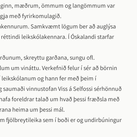
onudaginn, mæðrum, ömmum og langömmum var
gja með fyrirkomulagið.
kskólakennurum. Samkvæmt lögum ber að auglýsa
i réttindi leikskólakennara. Í Óskalandi starfar
görðunum, skreyttu garðana, sungu ofl.
llum um vináttu. Verkefnið felur í sér að börnin
 í leikskólanum og hann fer með þeim í
 saumaði vinnustofan Viss á Selfossi sérhönnuð
 hafa foreldrar talað um hvað þessi fræðsla með
drana heima um þessi mál.
fjölbreytileika sem í boði er og undirbúningur