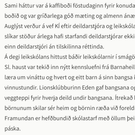
Sami háttur var á kaffiboði föstudaginn fyrir k
boðið og var gríðarlega góð mæting og almenn ánæ
Auglýst verður á vef KÍ eftir deildarstjóra og lei
slíkar stöður árlega hafi starfandi deildarstjórar ekk
einn deildarstjóri án tilskilinna réttinda.
Á degi leikskólans hittust báðir leikskólarnir í smá
Sl. haust var tekið inn nýtt kennsluefni frá Barnahei
læra um vináttu og hvert og eitt barn á sinn bangsa
vinnustundir. Lionsklúbburinn Eden gaf bangsana og
veggteppi fyrir hverja deild undir bangsana. Ítrekað
börnunum skilar sér heim og börnin ræða við forel
Framundan er hefðbundið skólastarf með öllum þeim 
páska.