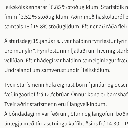
leikskólakennarar í 6.85 % stöðugildum. Starfsfól
fimm í 3.52 % stöðugildum. Aðrir með háskólapróf er
samtals 18 í 15.8% stöðugildum. Eftir er að ráða flei
Á starfsdegi 15.janúar s.l. var haldinn fyrirlestur f
brennur yfir“. Fyrirlesturinn fjallaði um hvernig star
vellíðan. Eftir hádegi var haldinn sameiginlegur fræð
Undralandi um samverustundir í leikskólum.
Tveir starfsmenn hafa eignast börn í janúar og desemb
fæðingaorlof frá 12.febrúar. Önnur kona er barnsha
Tveir aðrir starfsmenn eru í langveikindum.
Á bóndadaginn var feðrum, öfum og langöfum boðið 
ánægja með tímasetningu kaffiboðsins frá 14.30 – 15