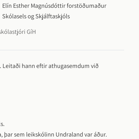
Elín Esther Magnúsdóttir forstöðumaður
Skólasels og Skjálftaskjóls
kólastjóri GíH
i. Leitaði hann eftir athugasemdum við
s.
 þar sem leikskólinn Undraland var áður.