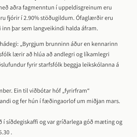
k með aðra fagmenntun í uppeldisgreinum eru
u fjórir í 2.90% stöðugildum. Ófaglærðir eru
ri inn þar sem langveikindi halda áfram.
yrir hádegi: „Byrgjum brunninn áður en kennarinn
fsfólk lærir að hlúa að andlegri og líkamlegri
slufundur fyrir starfsfólk beggja leikskólanna á
er. Ein til viðbótar hóf „fyrirfram“
fandi og fer hún í fæðingaorlof um miðjan mars.
í síðdegiskaffi og var gríðarlega góð mæting og
.30 .