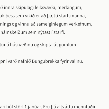
a að innra skipulagi leiksvæða, merkingum,
k þess sem vikið er að þætti starfsmanna,
rbúnings og vinnu að sameiginlegum verkefnum,
 námskeiðum sem nýtast í starfi.
ætur á húsnæðinu og skipta út gömlum
pni varð nafnið Bungubrekka fyrir valinu.
ari hóf störf 1.janúar. Eru þá alls átta menntaðir