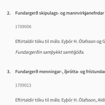
2.
Fundargerð skipulags- og mannvirkjanefndar 
1709006
Eftirtaldir tóku til máls: Eyþór H. Ólafsson og
Fundargerðin samþykkt samhljóða.
3.
Fundargerð menningar-, íþrótta- og frístundar
1709013
Eftirtaldir tóku til máls: Eyþór H. Ólafsson, Al