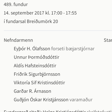
489. fundur
Hveragerði
Frístundamiðstöðin Bungubrekka
Félagsleg s
Íþróttamann
14. september 2017 kl. 17:00 - 17:55
Jafnlaunav
Sumarnámskeið
Húsnæðism
Lýðheilsa í
í fundarsal Breiðumörk 20
Vinnuskóli
Jafnréttism
Vertu með b
barna og u
Tónlistarskóli
Félagsleg s
Nefndarmenn
Sta
uppruna
fólk með fö
Fjölbrautaskóli Suðurlands
Eyþór H. Ólafsson
forseti bæjarstjórnar
Unnur Þormóðsdóttir
Viðburðir
Aldís Hafsteinsdóttir
Viðburðir 
Friðrik Sigurbjörnsson
Blómstrand
Viktoría Sif Kristinsdóttir
Jól í Hvera
Garðar R. Árnason
Senda inn 
Guðjón Óskar Kristjánsson
varamaður
Allir viðbur