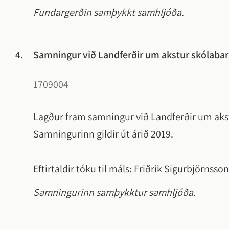
Fundargerðin samþykkt samhljóða.
4.
Samningur við Landferðir um akstur skólabarna
1709004
Lagður fram samningur við Landferðir um akstu
Samningurinn gildir út árið 2019.
Eftirtaldir tóku til máls: Friðrik Sigurbjörnsso
Samningurinn samþykktur samhljóða.