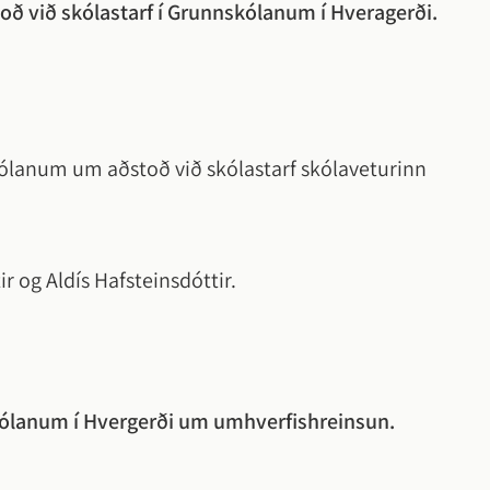
ð við skólastarf í Grunnskólanum í Hveragerði.
ólanum um aðstoð við skólastarf skólaveturinn
tir og Aldís Hafsteinsdóttir.
ólanum í Hvergerði um umhverfishreinsun.