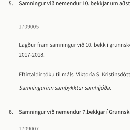
5.
Samningur við nemendur 10. bekkjar um aðsto
1709005
Lagður fram samningur við 10. bekk í grunnsk
2017-2018.
Eftirtaldir tóku til máls: Viktoría S. Kristinsdót
Samningurinn samþykktur samhljóða.
6.
Samningur við nemendur 7.bekkjar í Grunnsk
1709007