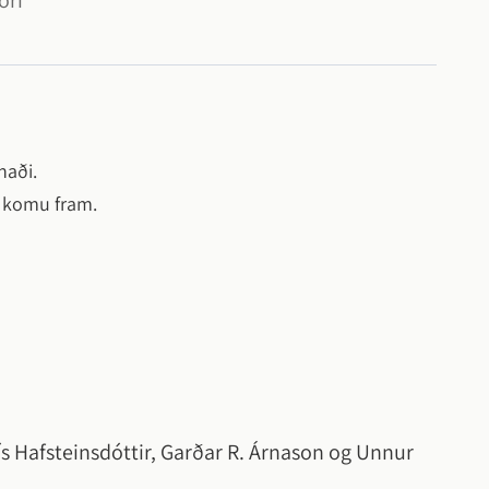
óri
naði.
r komu fram.
ldís Hafsteinsdóttir, Garðar R. Árnason og Unnur