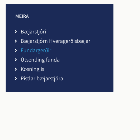
Viðbrögð vegna COVID
Umsókn um afslátt af
MEIRA
Persónuvernd
fasteignaskatti og
Bæjarstjóri
fráveitugjöldum
ds bs
Bæjarstjórn Hveragerðisbæjar
Fundargerðir
Útsending funda
Kosning.is
Pistlar bæjarstjóra
r