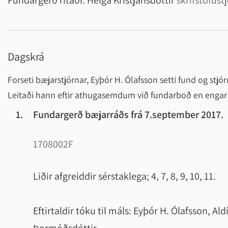
Fundargerð ritaði:
Helga Kristjánsdóttir
skrifstofustj
Dagskrá
Forseti bæjarstjórnar, Eyþór H. Ólafsson setti fund og stjór
Leitaði hann eftir athugasemdum við fundarboð en enga
1.
Fundargerð bæjarráðs frá 7.september 2017.
1708002F
Liðir afgreiddir sérstaklega; 4, 7, 8, 9, 10, 11.
Eftirtaldir tóku til máls: Eyþór H. Ólafsson, A