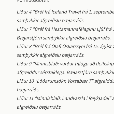
Þormóðsdóttir.
Liður 4 "Bréf frá Iceland Travel frá 1. septemb
samþykkir afgreiðslu bæjarráðs.
Liður 7 "Bréf frá Hestamannafélaginu Ljúf frá 
Bæjarstjórn samþykkir afgreiðslu bæjarráðs.
Liður 8 "Bréf frá Ólafi Óskarssyni frá 15. ágús
samþykkir afgreiðslu bæjarráðs.
Liður 9 "Minnisblað: varðar tillögu að deilisk
afgreiddur sérstaklega. Bæjarstjórn samþykkir
Liður 10 "Lóðarumsókn Vorsabær 7" afgreiddur
bæjarráðs.
Liður 11 "Minnisblað: Landvarsla í Reykjadal"
afgreiðslu bæjarráðs.