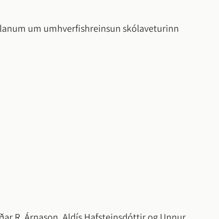
kólanum um umhverfishreinsun skólaveturinn
arðar R. Árnason, Aldís Hafsteinsdóttir og Unnur