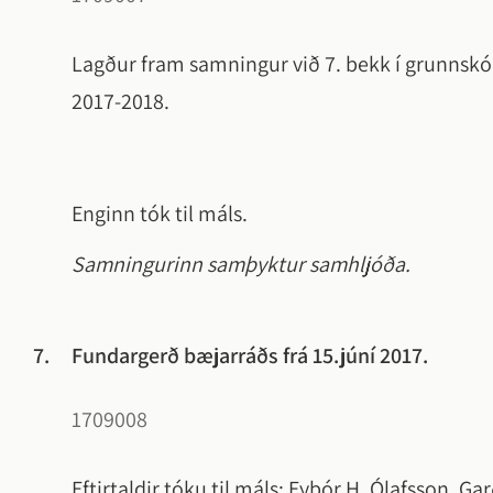
Lagður fram samningur við 7. bekk í grunns
2017-2018.
Enginn tók til máls.
Samningurinn samþyktur samhljóða.
7.
Fundargerð bæjarráðs frá 15.júní 2017.
1709008
Eftirtaldir tóku til máls: Eyþór H. Ólafsson, G