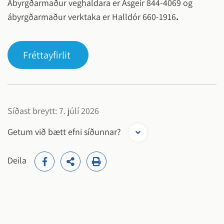
Ábyrgðarmaður veghaldara er Ásgeir 844-4069 og
ábyrgðarmaður verktaka er Halldór 660-1916
.
Fréttayfirlit
Síðast breytt: 7. júlí 2026
Getum við bætt efni síðunnar?
Deila