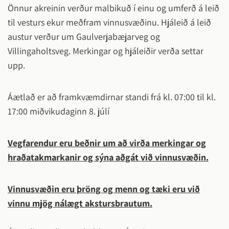
Önnur akreinin verður malbikuð í einu og umferð á leið
til vesturs ekur meðfram vinnusvæðinu. Hjáleið á leið
austur verður um Gaulverjabæjarveg og
Villingaholtsveg. Merkingar og hjáleiðir verða settar
upp.
Áætlað er að framkvæmdirnar standi frá kl. 07:00 til kl.
17:00 miðvikudaginn 8. júlí
Vegfarendur eru beðnir um að virða merkingar og
hraðatakmarkanir og sýna aðgát við vinnusvæðin.
Vinnusvæðin eru þröng og menn og tæki eru við
vinnu mjög nálægt akstursbrautum.