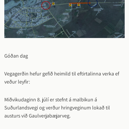
Góðan dag
Vegagerðin hefur gefið heimild til eftirtalinna verka ef
veður leyfir:
Miðvikudaginn 8. júlí er stefnt á malbikun á
Suðurlandsvegi og verður hringveginum lokað til
austurs við Gaulverjabæjarveg.