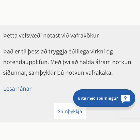
Þetta vefsvæði notast við vafrakökur
Það er til þess að tryggja eðlilega virkni og
notendaupplifun. Með því að halda áfram notkun
síðunnar, samþykkir þú notkun vafrakaka.
Lesa nánar
Ertu með spurningu?
Samþykkja