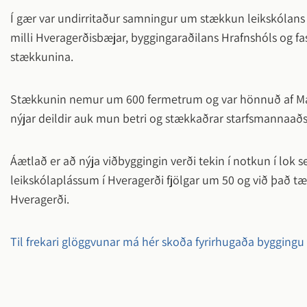
Í gær var undirritaður samningur um stækkun leikskólans
Hveragerði
Frístundamiðstöðin Bungubrekka
Félagsleg s
Íþróttamann
milli Hveragerðisbæjar, byggingaraðilans Hrafnshóls og fa
Jafnlaunav
Sumarnámskeið
Húsnæðism
Lýðheilsa í
stækkunina.
Vinnuskóli
Jafnréttism
Vertu með b
barna og u
Tónlistarskóli
Félagsleg s
Stækkunin nemur um 600 fermetrum og var hönnuð af Ma
uppruna
fólk með fö
Fjölbrautaskóli Suðurlands
nýjar deildir auk mun betri og stækkaðrar starfsmannaað
Viðburðir
Áætlað er að nýja viðbyggingin verði tekin í notkun í lo
leikskólaplássum í Hveragerði fjölgar um 50 og við það tæma
Hveragerði.
Viðburðir 
Blómstrand
Til frekari glöggvunar má hér skoða fyrirhugaða bygging
Jól í Hvera
Senda inn 
Allir viðbur