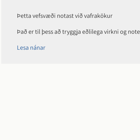
Þetta vefsvæði notast við vafrakökur
Það er til þess að tryggja eðlilega virkni og 
Lesa nánar
Hveragerðisbær