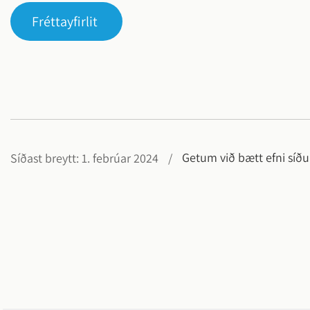
Fréttayfirlit
Getum við bætt efni síð
Síðast breytt: 1. febrúar 2024