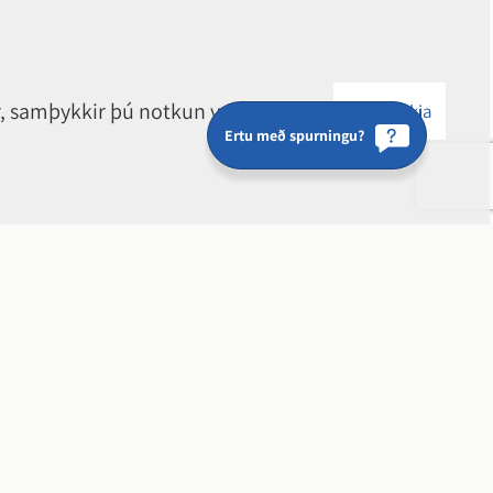
r, samþykkir þú notkun vafrakaka.
Samþykkja
Ertu með spurningu?
r fara í bænum okkar?
ós, ábendingu eða fyrirspurn.
nn hér fyrir neðan og fylltu út formið,
nafnlaust.