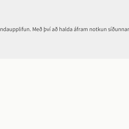
notendaupplifun. Með því að halda áfram notkun síðunna
Hvað má betu
Sendu okkur hr
Smelltu á takka
með nafni eða 