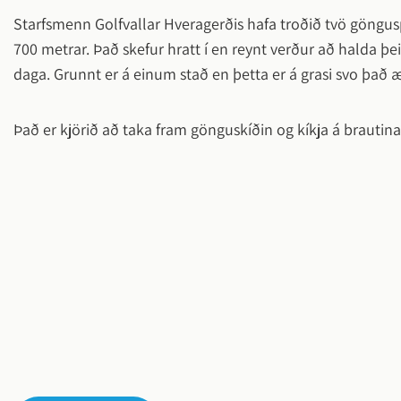
Starfsmenn Golfvallar Hveragerðis hafa troðið tvö göngus
Hveragerði
Frístundamiðstöðin Bungubrekka
Félagsleg s
Íþróttamann
700 metrar. Það skefur hratt í en reynt verður að halda þ
Jafnlaunav
Sumarnámskeið
Húsnæðism
Lýðheilsa í
daga. Grunnt er á einum stað en þetta er á grasi svo það æ
Vinnuskóli
Jafnréttism
Vertu með b
barna og u
Tónlistarskóli
Félagsleg s
Það er kjörið að taka fram gönguskíðin og kíkja á brautin
uppruna
fólk með fö
Fjölbrautaskóli Suðurlands
Viðburðir
Viðburðir 
Blómstrand
Jól í Hvera
Senda inn 
Allir viðbur