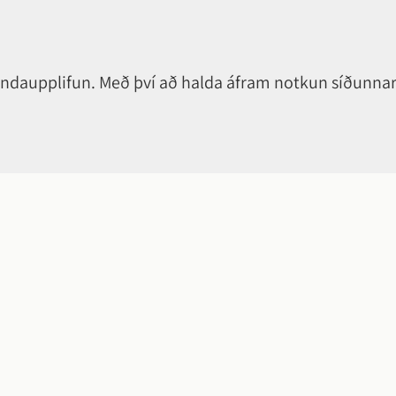
notendaupplifun. Með því að halda áfram notkun síðunna
Hvað má betu
Sendu okkur hr
Smelltu á takka
með nafni eða 
3 4000