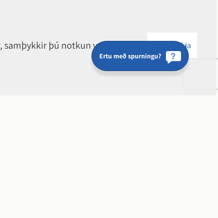
r, samþykkir þú notkun vafrakaka.
Samþykkja
Ertu með spurningu?
r fara í bænum okkar?
ós, ábendingu eða fyrirspurn.
nn hér fyrir neðan og fylltu út formið,
nafnlaust.