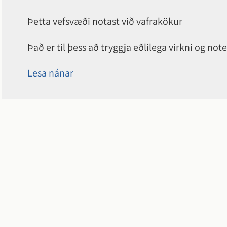
Þetta vefsvæði notast við vafrakökur
Það er til þess að tryggja eðlilega virkni og 
Lesa nánar
Hveragerðisbær
Breiðumörk 20, 810
s.
48