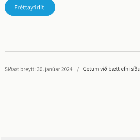
Fréttayfirlit
Getum við bætt efni síð
Síðast breytt: 30. janúar 2024