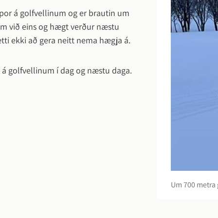
Bergrisinn bs.
por á golfvellinum og er brautin um
Deiliskipulagsáætlanir -
tuðningsþjónusta
virki
Sundlaug Laugaskarði
eim við eins og hægt verður næstu
Héraðsnefnd Árnesinga bs.
samþykktar
ottun
ál
 Hveragerði
Söfn
tti ekki að gera neitt nema hægja á.
Sorpstöð Suðurlands bs.
Skipulagsvefsjá
ál
æklingur, þátttaka
Söguskilti
Heilbrigðiseftirlit Suðurlan
ngmenna af erlendum
tuðningsþjónusta fyrir
Upplýsingamiðstöð
a á golfvellinum í dag og næstu daga.
tlun
Umhverfi og samgöngur
Þetta líður hjá
Upplifðu Hveragerði
Almenningsamgöngur
Dýrahald
Hveragerðisbær
framundan
Gámasvæðið
i dagar
Sorpmál í Hveragerði
Saga Hveragerðisbæjar
gerði
Sorphirðudagatal 2026
Byggðarmerki
Um 700 metra g
viðburð
Snjómokstur og hálkuvarni
Vinabæir
ðir