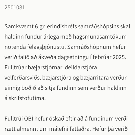
2501081
Samkvæmt 6.gr. erindisbréfs samráðshópsins skal
haldinn fundur árlega með hagsmunasamtökum
notenda félagsþjónustu. Samráðshópnum hefur
verið falið að ákveða dagsetningu í febrúar 2025.
Fulltrúar bæjarstjórnar, deildarstjóra
velferðarsviðs, bæjarstjóra og bæjarritara verður
einnig boðið að sitja fundinn sem verður haldinn
á skrifstofutíma.
Fulltrúi ÖBÍ hefur óskað eftir að á fundinum verði
rætt almennt um málefni fatlaðra. Hefur þá verið