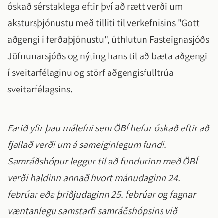
óskað sérstaklega eftir því að rætt verði um
akstursþjónustu með tilliti til verkefnisins "Gott
aðgengi í ferðaþjónustu", úthlutun Fasteignasjóðs
Jöfnunarsjóðs og nýting hans til að bæta aðgengi
í sveitarfélaginu og störf aðgengisfulltrúa
sveitarfélagsins.
Farið yfir þau málefni sem ÖBÍ hefur óskað eftir að
fjallað verði um á sameiginlegum fundi.
Samráðshópur leggur til að fundurinn með ÖBÍ
verði haldinn annað hvort mánudaginn 24.
febrúar eða þriðjudaginn 25. febrúar og fagnar
væntanlegu samstarfi samráðshópsins við