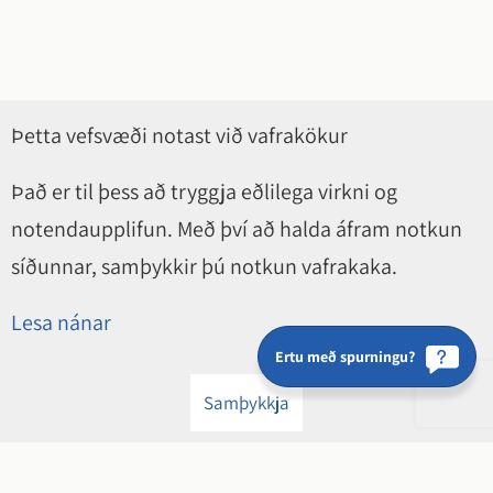
Þetta vefsvæði notast við vafrakökur
Það er til þess að tryggja eðlilega virkni og
notendaupplifun. Með því að halda áfram notkun
síðunnar, samþykkir þú notkun vafrakaka.
Lesa nánar
Ertu með spurningu?
Samþykkja