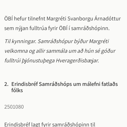
ÖBÍ hefur tilnefnt Margréti Svanborgu Árnadóttur
sem nýjan fulltrúa fyrir ÖBÍ í samráðshópinn.
Til kynningar. Samráðshópur býður Margréti
velkomna og allir sammála um að hún sé góður
fulltrúi þjónustuþega Hveragerðisbæjar.
2.
Erindisbréf Samráðshóps um málefni fatlaðs
fólks
2501080
Erindisbréf lagt fyrir samráðshópinn til