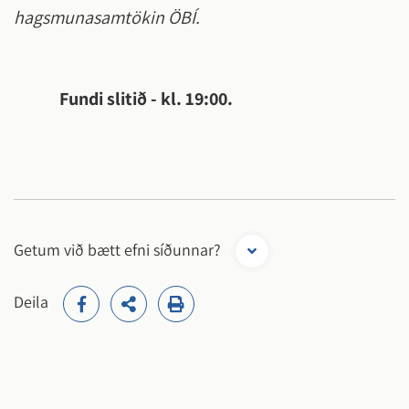
hagsmunasamtökin ÖBÍ.
Fundi slitið - kl. 19:00.
Getum við bætt efni síðunnar?
Deila