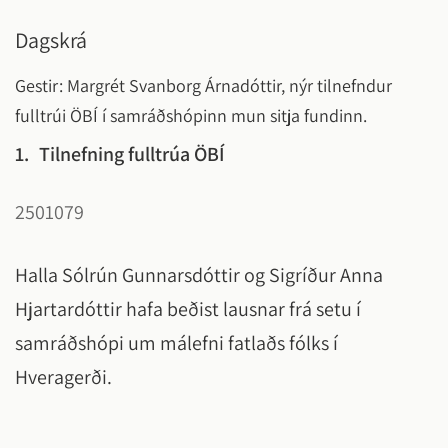
Dagskrá
Gestir: Margrét Svanborg Árnadóttir, nýr tilnefndur
fulltrúi ÖBÍ í samráðshópinn mun sitja fundinn.
1.
Tilnefning fulltrúa ÖBÍ
2501079
Halla Sólrún Gunnarsdóttir og Sigríður Anna
Hjartardóttir hafa beðist lausnar frá setu í
samráðshópi um málefni fatlaðs fólks í
Hveragerði.