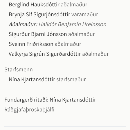
Berglind Hauksdóttir
aðalmaður
Brynja Sif Sigurjónsdóttir
varamaður
Aðalmaður:
Halldór Benjamín Hreinsson
Sigurður Bjarni Jónsson
aðalmaður
Sveinn Friðriksson
aðalmaður
Valkyrja Sigrún Sigurðardóttir
aðalmaður
Starfsmenn
Nína Kjartansdóttir
starfsmaður
Fundargerð ritaði:
Nína Kjartansdóttir
Ráðgjafaþroskaþjálfi