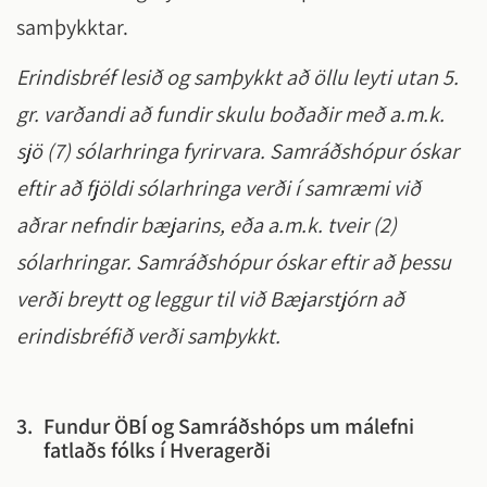
samþykktar.
Erindisbréf lesið og samþykkt að öllu leyti utan 5.
gr. varðandi að fundir skulu boðaðir með a.m.k.
sjö (7) sólarhringa fyrirvara. Samráðshópur óskar
eftir að fjöldi sólarhringa verði í samræmi við
aðrar nefndir bæjarins, eða a.m.k. tveir (2)
sólarhringar. Samráðshópur óskar eftir að þessu
verði breytt og leggur til við Bæjarstjórn að
erindisbréfið verði samþykkt.
3.
Fundur ÖBÍ og Samráðshóps um málefni
fatlaðs fólks í Hveragerði