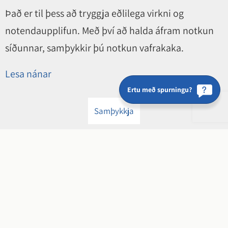
Það er til þess að tryggja eðlilega virkni og
notendaupplifun. Með því að halda áfram notkun
síðunnar, samþykkir þú notkun vafrakaka.
Lesa nánar
Ertu með spurningu?
Samþykkja
Hveragerðisbær