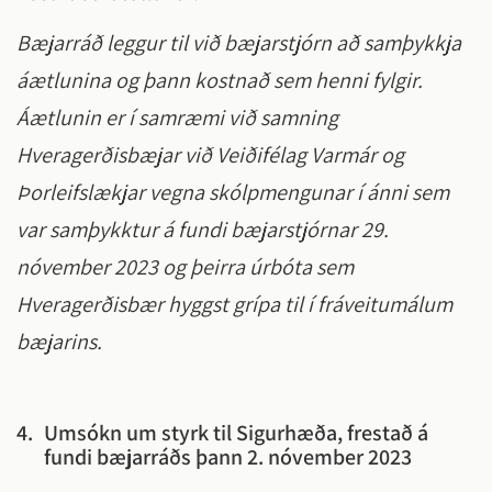
Bæjarráð leggur til við bæjarstjórn að samþykkja
áætlunina og þann kostnað sem henni fylgir.
Áætlunin er í samræmi við samning
Hveragerðisbæjar við Veiðifélag Varmár og
Þorleifslækjar vegna skólpmengunar í ánni sem
var samþykktur á fundi bæjarstjórnar 29.
nóvember 2023 og þeirra úrbóta sem
Hveragerðisbær hyggst grípa til í fráveitumálum
bæjarins.
4.
Umsókn um styrk til Sigurhæða, frestað á
fundi bæjarráðs þann 2. nóvember 2023