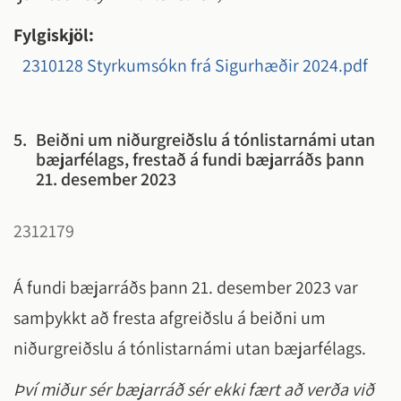
Fylgiskjöl:
2310128 Styrkumsókn frá Sigurhæðir 2024.pdf
5.
Beiðni um niðurgreiðslu á tónlistarnámi utan
bæjarfélags, frestað á fundi bæjarráðs þann
21. desember 2023
2312179
Á fundi bæjarráðs þann 21. desember 2023 var
samþykkt að fresta afgreiðslu á beiðni um
niðurgreiðslu á tónlistarnámi utan bæjarfélags.
Því miður sér bæjarráð sér ekki fært að verða við