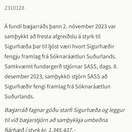
2310128
Á fundi bæjarráðs þann 2. nóvember 2023 var
samþykkt að fresta afgreiðslu á styrk til
Sigurhæða þar til ljóst væri hvort Sigurhæðir
fengju framlag frá Sóknaráætlun Suðurlands.
Samkvæmt fundargerð stjórnar SASS, dags. 8.
desember 2023, samþykkti stjórn SASS að
Sigurhæðir fengi framlag frá Sóknaráætlun
Suðurlands.
Bæjarráð fagnar góðu starfi Sigurhæða og leggur
til við bæjarstjórn að samþykkja umbeðna
fjárhæð í styrk kr. 1.345.437,-