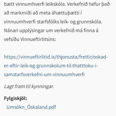
bætt vinnumhverfi leikskóla. Verkefnið hefur það
að markmiði að meta áhættuþætti í
vinnuumhverfi starfsfólks leik- og grunnskóla.
Nánari upplýsingar um verkefnið má finna á
vefsíðu Vinnueftirlitsins:
https://vinnueftirlitid.is/thjonusta/frettir/oskad-
er-eftir-leik-og-grunnskolum-til-thatttoku-i-
samstarfsverkefni-um-vinnuumhverfi
Lagt fram til kynningar.
Fylgiskjöl:
Umsókn_Óskaland.pdf