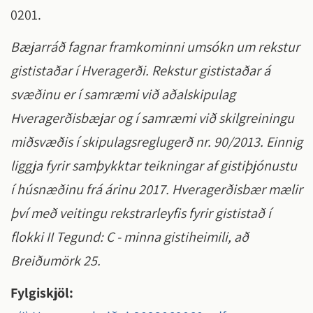
0201.
Bæjarráð fagnar framkominni umsókn um rekstur
gististaðar í Hveragerði. Rekstur gististaðar á
svæðinu er í samræmi við aðalskipulag
Hveragerðisbæjar og í samræmi við skilgreiningu
miðsvæðis í skipulagsreglugerð nr. 90/2013. Einnig
liggja fyrir samþykktar teikningar af gistiþjónustu
í húsnæðinu frá árinu 2017. Hveragerðisbær mælir
því með veitingu rekstrarleyfis fyrir gististað í
flokki II Tegund: C - minna gistiheimili, að
Breiðumörk 25.
Fylgiskjöl: