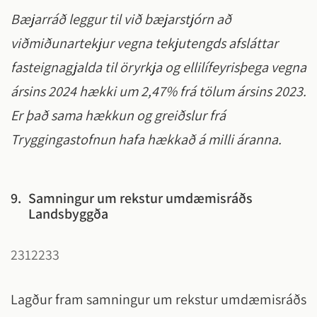
Bæjarráð leggur til við bæjarstjórn að
viðmiðunartekjur vegna tekjutengds afsláttar
fasteignagjalda til öryrkja og ellilífeyrisþega vegna
ársins 2024 hækki um 2,47% frá tölum ársins 2023.
Er það sama hækkun og greiðslur frá
Tryggingastofnun hafa hækkað á milli áranna.
9.
Samningur um rekstur umdæmisráðs
Landsbyggða
2312233
Lagður fram samningur um rekstur umdæmisráðs