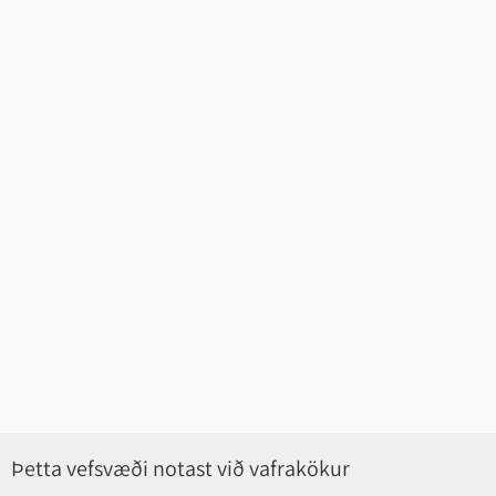
Þetta vefsvæði notast við vafrakökur