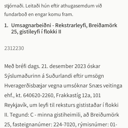
stjórnaði. Leitaði hún eftir athugasemdum við
fundarboð en engar komu fram.
1.
Umsagnarbeiðni - Rekstrarleyfi, Breiðamörk
25, gistileyfi í flokki II
2312230
Með bréfi dags. 21. desember 2023 óskar
Sýslumaðurinn á Suðurlandi eftir umsögn
Hveragerðisbæjar vegna umsóknar Snæs veitinga
ehf., kt. 640620-2260, Frakkastíg 12a, 101
Reykjavík, um leyfi til reksturs gististaðar í flokki
II. Tegund: C - minna gistiheimili, að Breiðumörk
25, fasteignanúmer: 224-7020, rýmisnúmer: 01-