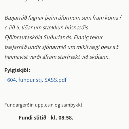
Bæjarráð fagnar þeim áformum sem fram koma í
c-lið 5. liðar um stækkun húsnæðis
Fjölbrautaskóla Suðurlands. Einnig tekur
bæjarráð undir sjónarmið um mikilvægi þess að
heimavist verði áfram starfrækt við skólann.
Fylgiskjöl:
604. fundur stj. SASS.pdf
Fundargerðin upplesin og samþykkt.
Fundi slitið - kl. 08:58.