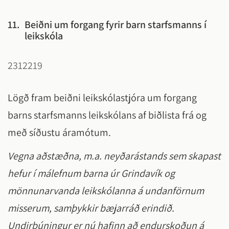
11.
Beiðni um forgang fyrir barn starfsmanns í
leikskóla
2312219
Lögð fram beiðni leikskólastjóra um forgang
barns starfsmanns leikskólans af biðlista frá og
með síðustu áramótum.
Vegna aðstæðna, m.a. neyðarástands sem skapast
hefur í málefnum barna úr Grindavík og
mönnunarvanda leikskólanna á undanförnum
misserum, samþykkir bæjarráð erindið.
Undirbúningur er nú hafinn að endurskoðun á