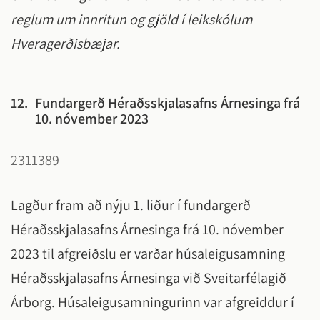
reglum um innritun og gjöld í leikskólum
Hveragerðisbæjar.
12.
Fundargerð Héraðsskjalasafns Árnesinga frá
10. nóvember 2023
2311389
Lagður fram að nýju 1. liður í fundargerð
Héraðsskjalasafns Árnesinga frá 10. nóvember
2023 til afgreiðslu er varðar húsaleigusamning
Héraðsskjalasafns Árnesinga við Sveitarfélagið
Árborg. Húsaleigusamningurinn var afgreiddur í