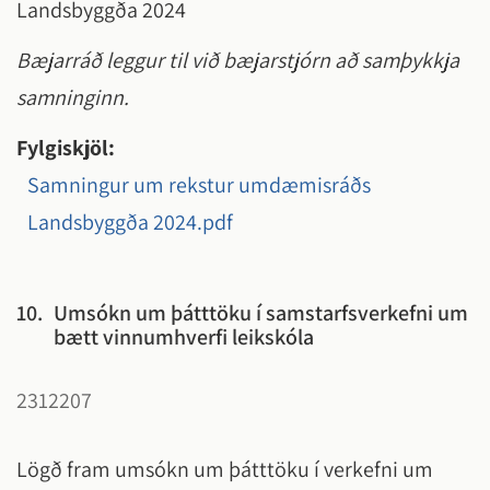
Landsbyggða 2024
Bæjarráð leggur til við bæjarstjórn að samþykkja
samninginn.
Fylgiskjöl:
Samningur um rekstur umdæmisráðs
Landsbyggða 2024.pdf
10.
Umsókn um þátttöku í samstarfsverkefni um
bætt vinnumhverfi leikskóla
2312207
Lögð fram umsókn um þátttöku í verkefni um