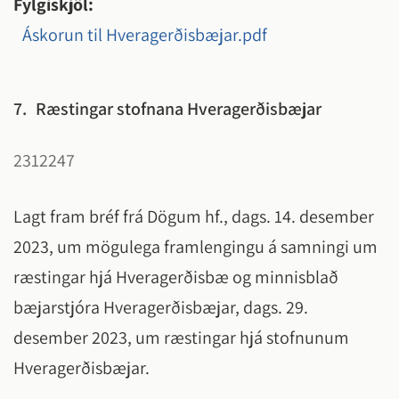
Fylgiskjöl:
Áskorun til Hveragerðisbæjar.pdf
7.
Ræstingar stofnana Hveragerðisbæjar
2312247
Lagt fram bréf frá Dögum hf., dags. 14. desember
2023, um mögulega framlengingu á samningi um
ræstingar hjá Hveragerðisbæ og minnisblað
bæjarstjóra Hveragerðisbæjar, dags. 29.
desember 2023, um ræstingar hjá stofnunum
Hveragerðisbæjar.