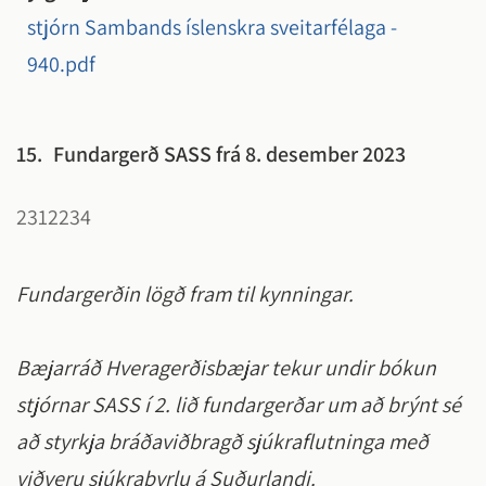
stjórn Sambands íslenskra sveitarfélaga -
940.pdf
15.
Fundargerð SASS frá 8. desember 2023
2312234
Fundargerðin lögð fram til kynningar.
Bæjarráð Hveragerðisbæjar tekur undir bókun
stjórnar SASS í 2. lið fundargerðar um að brýnt sé
að styrkja bráðaviðbragð sjúkraflutninga með
viðveru sjúkraþyrlu á Suðurlandi.