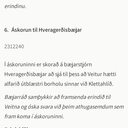
erindinu.
6.
Áskorun til Hveragerðisbæjar
2312240
Í áskoruninni er skorað á bæjarstjórn
Hveragerðisbæjar að sjá til þess að Veitur hætti
alfarið útblæstri borholu sinnar við Klettahlíð.
Bæjarráð samþykkir að framsenda erindið til
Veitna og óska svara við þeim athugasemdum sem
fram koma í áskoruninni.