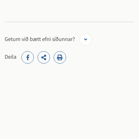
Getum við bætt efni síðunnar?
Deila