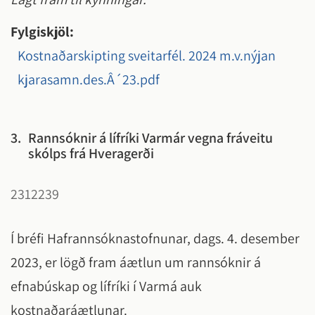
Fylgiskjöl:
Kostnaðarskipting sveitarfél. 2024 m.v.nýjan
kjarasamn.des.Â´23.pdf
3.
Rannsóknir á lífríki Varmár vegna fráveitu
skólps frá Hveragerði
2312239
Í bréfi Hafrannsóknastofnunar, dags. 4. desember
2023, er lögð fram áætlun um rannsóknir á
efnabúskap og lífríki í Varmá auk
kostnaðaráætlunar.