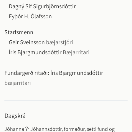
Dagný Sif Sigurbjörnsdóttir
Eyþór H. Ólafsson
Starfsmenn
Geir Sveinsson
bæjarstjóri
Íris Bjargmundsdóttir
Bæjarritari
Fundargerð ritaði:
Íris Bjargmundsdóttir
bæjarritari
Dagskrá
Jóhanna Ýr Jóhannsdóttir, formaður, setti fund og