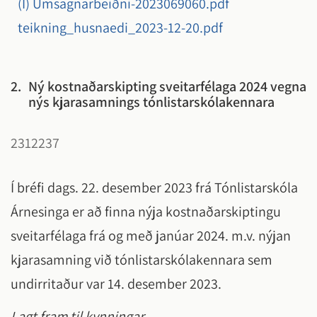
(I) Umsagnarbeiðni-2023069060.pdf
teikning_husnaedi_2023-12-20.pdf
2.
Ný kostnaðarskipting sveitarfélaga 2024 vegna
nýs kjarasamnings tónlistarskólakennara
2312237
Í bréfi dags. 22. desember 2023 frá Tónlistarskóla
Árnesinga er að finna nýja kostnaðarskiptingu
sveitarfélaga frá og með janúar 2024. m.v. nýjan
kjarasamning við tónlistarskólakennara sem
undirritaður var 14. desember 2023.
Lagt fram til kynningar.