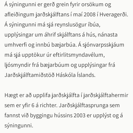
Á sýningunni er gerð grein fyrir orsökum og
afleiðingum jarðskjálftans í maí 2008 í Hveragerði.
Á sýningunni má sjá reynslusögur íbúa,
upplýsingar um áhrif skjálftans á hús, nánasta
umhverfi og innbú bæjarbúa. Á sjónvarpsskjáum
má sjá upptökur úr eftirlitsmyndavélum,
ljósmyndir frá bæjarbúum og upplýsingar frá
Jarðskjálftamiðstöð Háskóla Íslands.
Hægt er að upplifa jarðskjálfta í jarðskjálftahermir
sem er yfir 6 á richter. Jarðskjálftasprunga sem
fannst við byggingu hússins 2003 er upplýst og á
sýningunni.