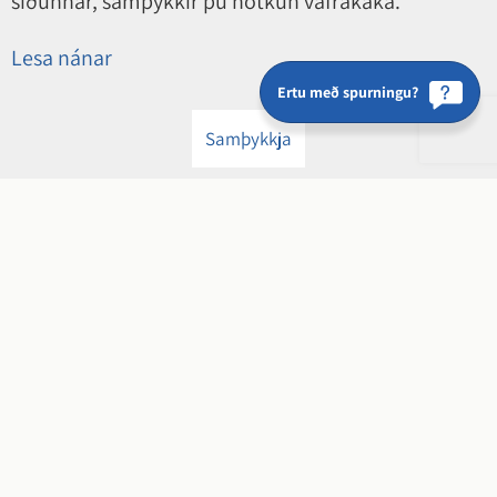
síðunnar, samþykkir þú notkun vafrakaka.
Lesa nánar
Ertu með spurningu?
Samþykkja
Hveragerðisbær
Breiðumörk 20, 810 Hveragerði
kt. 650169-4849