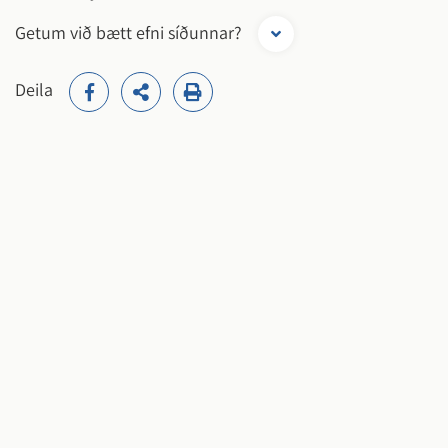
Getum við bætt efni síðunnar?
Deila