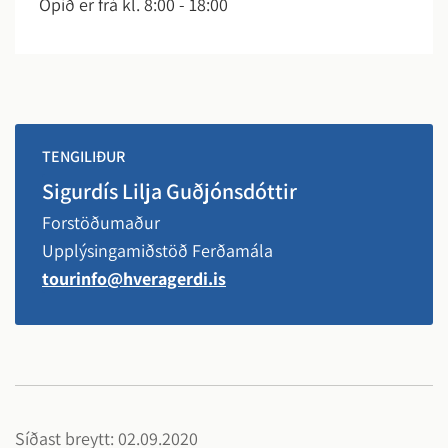
Opið er frá kl. 8:00 - 18:00
TENGILIÐUR
Sigurdís Lilja Guðjónsdóttir
Forstöðumaður
Upplýsingamiðstöð Ferðamála
tourinfo@hveragerdi.is
Síðast breytt: 02.09.2020