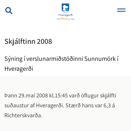
Skjálftinn 2008
Sýning í verslunarmiðstöðinni Sunnumörk í
Hveragerði
Þann 29.maí 2008 kl.15:45 varð öflugur skjálfti
suðaustur af Hveragerði. Stærð hans var 6,3 á
Richterskvarða.