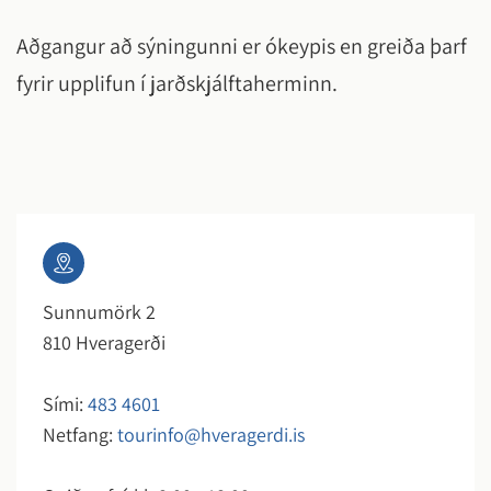
Aðgangur að sýningunni er ókeypis en greiða þarf
fyrir upplifun í jarðskjálftaherminn.
Sunnumörk 2
810 Hveragerði
Sími:
483 4601
Netfang:
tourinfo@hveragerdi.is