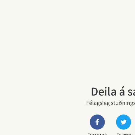
Deila á 
Félagsleg stuðnings