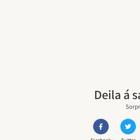
Deila á 
Sorpm