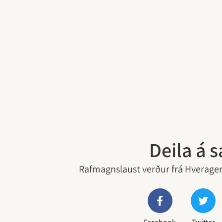
Deila á 
Rafmagnslaust verður frá Hveragerð