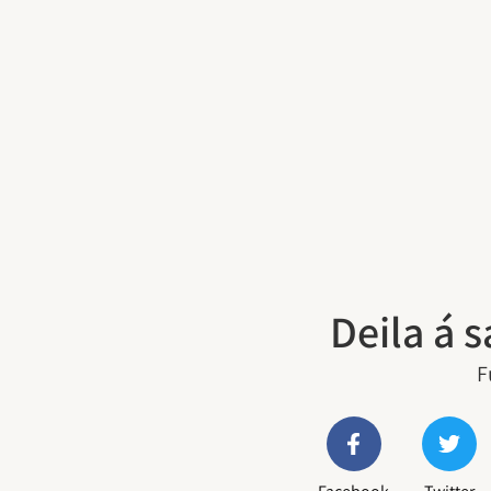
Deila á 
F