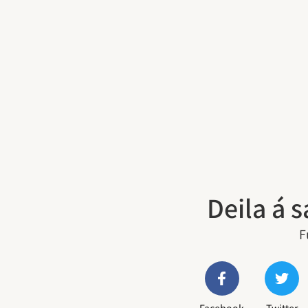
Deila á 
F