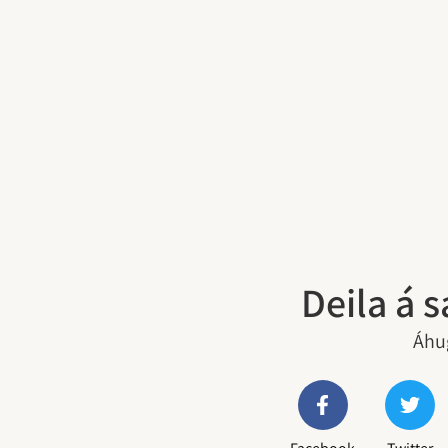
Deila á 
Áhug